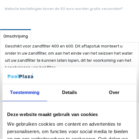
Website bestellingen boven de 50 euro worden gratis verzonden!*
Omschrijving
Geschikt voor zandfilter 400 en 600. Dit aftapstuk monteert u
onder in uw zandfilter, om aan het einde van het seizoen het water
uit uw zandfilter te kunnen laten lopen, dit ter voorkoming van het
kapotvriezen van het filter.
Maximale wanddikte zandfilter: 12 mm
Diameter gat: 38 mm
Toestemming
Details
Over
Deze website maakt gebruik van cookies
We gebruiken cookies om content en advertenties te
Gerelateerde Producten
personaliseren, om functies voor social media te bieden
en om ons websiteverkeer te analyseren. Ook delen we