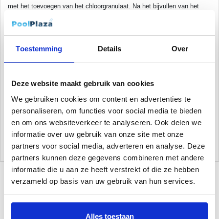
met het toevoegen van het chloorgranulaat. Na het bijvullen van het
bassin of na langere tijd stilstand (vakantie) gebruikt u vloeibaar chloor
of chloorgranulaat naar instructies van verpakking.
Toestemming
Details
Over
100 g van het product bevat 12,7 g natriumhypochloriet op de
productiedatum.
Deze website maakt gebruik van cookies
Let op:
Dit artikel kan niet besteld en/of verzonden worden i.v.m.
Nederlandse wetgeving! Afhalen is mogelijk in ons magazijn
We gebruiken cookies om content en advertenties te
in Gildehaus (
Tallinner straße 10A
, 48455 Bad Bentheim
)
.
personaliseren, om functies voor social media te bieden
Waarschuwing: lees altijd eerst de veiligheidsaanwijzingen en de
en om ons websiteverkeer te analyseren. Ook delen we
instructies op de verpakking!
informatie over uw gebruik van onze site met onze
partners voor social media, adverteren en analyse. Deze
partners kunnen deze gegevens combineren met andere
informatie die u aan ze heeft verstrekt of die ze hebben
verzameld op basis van uw gebruik van hun services.
Gerelateerde Producten
Alles toestaan