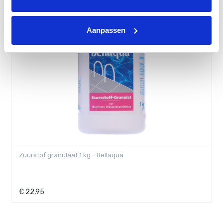
Aanpassen
Zuurstof granulaat 1 kg - Bellaqua
€
22,95