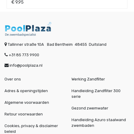
€
9,95
Tallinner straße 10A
Bad Bentheim
48455
Duitsland
+31 85 773 9900
info@poolplaza.nl
Over ons
Werking Zandfilter
Adres & openingstijden
Handleiding Zandfilter 300
serie
Algemene voorwaarden
Gezond zwemwater
Retour voorwaarden
Handleiding Azuro staalwand
zwembaden
Cookies, privacy & disclaimer
beleid