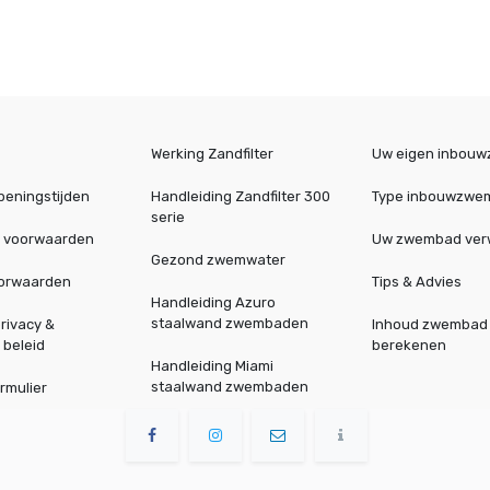
Werking Zandfilter
Uw eigen inbou
peningstijden
Handleiding Zandfilter 300
Type inbouwzwe
serie
 voorwaarden
Uw zwembad ve
Gezond zwemwater
oorwaarden
Tips & Advies
Handleiding Azuro
staalwand zwembaden
rivacy &
Inhoud zwembad
 beleid
berekenen
Handleiding Miami
staalwand zwembaden
rmulier