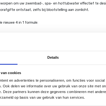
ontworpen om uw zwembad-, spa- en hottubwater effectief te desi
afgifte ontstaat, zelfs bij blootstelling aan zonlicht.
e nieuwe 4 in 1 formule:
Details
oor een constante toevoeging van chloor aan uw water in het zwe
 van cookies
ent en advertenties te personaliseren, om functies voor social
. Ook delen we informatie over uw gebruik van onze site met on
orden i.v.m. Nederlandse wetgeving! Afhalen is mogelijk in ons ma
e. Deze partners kunnen deze gegevens combineren met andere i
erzameld op basis van uw gebruik van hun services.