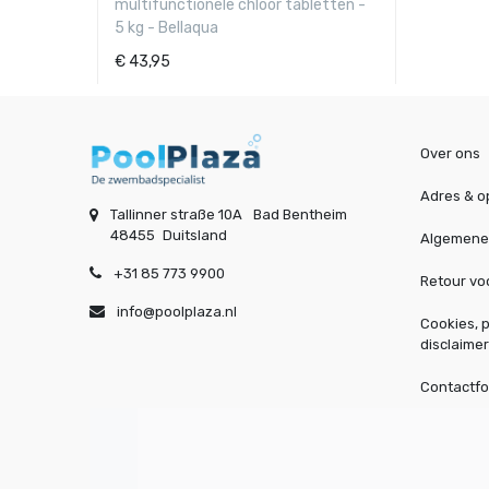
multifunctionele chloor tabletten -
5 kg - Bellaqua
€
43,95
Over ons
Adres & o
Tallinner straße 10A
Bad Bentheim
48455
Duitsland
Algemene
+31 85 773 9900
Retour v
info@poolplaza.nl
Cookies, p
disclaimer
Contactfo