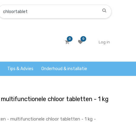
0
0
Log in
Tips & Advies
Onderhoud & installatie
- multifunctionele chloor tabletten - 1 kg
en - multifunctionele chloor tabletten - 1 kg -