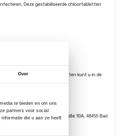
nfecteren. Deze gestabiliseerde chloortabletten
Over
mbad, spa of jacuzzi. De tabletten kunt u in de
 media te bieden en om ons
ze partners voor social
gazijn in Gildehaus (
Tallinner straße 10A
, 48455 Bad
nformatie die u aan ze heeft