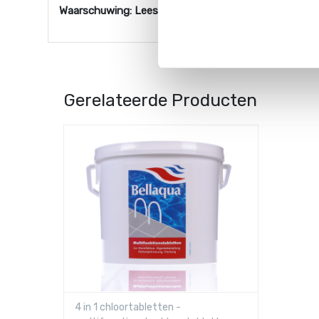
Waarschuwing: Lees altijd eerst de veiligheidsaanwij
Gerelateerde Producten
4 in 1 chloortabletten -