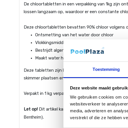
De chloortabletten in een verpakking van 1kg zijn 
lossen langzaam op, waardoor er een constante chloor
Deze chloortabletten bevatten 90% chloor volgens d
Ontsmetting van het water door chloor
Vlokkingsmiddel
Bestrijdt algen
Maakt water helder
Toestemming
Deze tabletten zijn langzaam oplossend en zorgen v
skimmer plaatsen en voegen ca. 1 week chloor toe.
Deze website maakt gebruik
Verpakt in 1 kg verpakking (5 stuks).
We gebruiken cookies om cont
websiteverkeer te analyseren
Let op!
Dit artikel kan niet besteld en/of verzonden w
media, adverteren en analys
Bentheim).
verstrekt of die ze hebben v