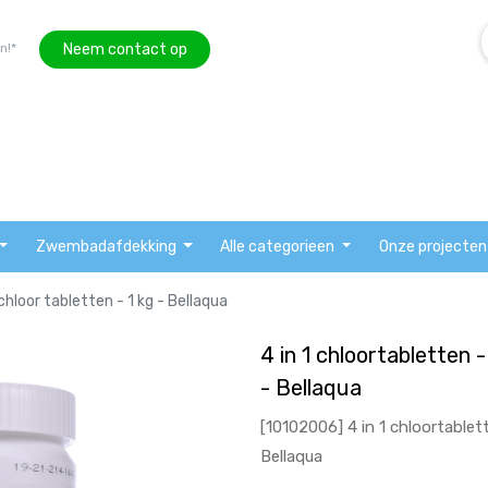
Neem contact op
n!*
Zwembadafdekking
Alle categorieen
Onze projecten
chloor tabletten - 1 kg - Bellaqua
4 in 1 chloortabletten 
- Bellaqua
[10102006] 4 in 1 chloortablett
Bellaqua