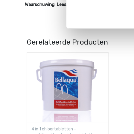
Waarschuwing: Lees altijd eerst de veiligheidsaanwij
Gerelateerde Producten
4 in 1 chloortabletten -