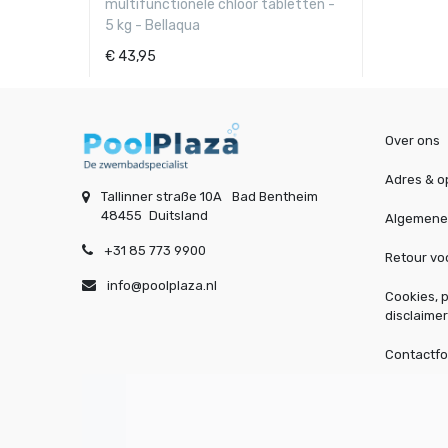
multifunctionele chloor tabletten -
5 kg - Bellaqua
€
43,95
Over ons
Adres & o
Tallinner straße 10A
Bad Bentheim
48455
Duitsland
Algemene
+31 85 773 9900
Retour v
info@poolplaza.nl
Cookies, p
disclaimer
Contactfo