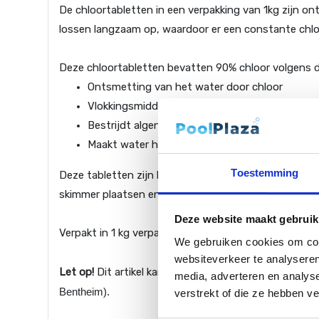
De chloortabletten in een verpakking van 1kg zijn 
lossen langzaam op, waardoor er een constante chloor
Deze chloortabletten bevatten 90% chloor volgens d
Ontsmetting van het water door chloor
Vlokkingsmiddel
Bestrijdt algen
Maakt water helder
Toestemming
Deze tabletten zijn langzaam oplossend en zorgen v
skimmer plaatsen en voegen ca. 1 week chloor toe.
Deze website maakt gebruik
Verpakt in 1 kg verpakking (5 stuks).
We gebruiken cookies om cont
websiteverkeer te analyseren
Let op!
Dit artikel kan niet besteld en/of verzonden w
media, adverteren en analys
Bentheim).
verstrekt of die ze hebben v