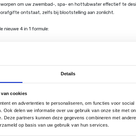
ontworpen om uw zwembad-, spa- en hottubwater effectief te desi
afgifte ontstaat, zelfs bij blootstelling aan zonlicht.
e nieuwe 4 in 1 formule:
Details
oor een constante toevoeging van chloor aan uw water in het zwe
 van cookies
ent en advertenties te personaliseren, om functies voor social
. Ook delen we informatie over uw gebruik van onze site met on
orden i.v.m. Nederlandse wetgeving! Afhalen is mogelijk in ons ma
e. Deze partners kunnen deze gegevens combineren met andere i
erzameld op basis van uw gebruik van hun services.