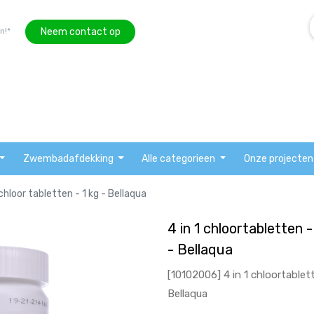
Neem contact op
n!*
Zwembadafdekking
Alle categorieen
Onze projecten
chloor tabletten - 1 kg - Bellaqua
4 in 1 chloortabletten 
- Bellaqua
[10102006] 4 in 1 chloortablett
Bellaqua