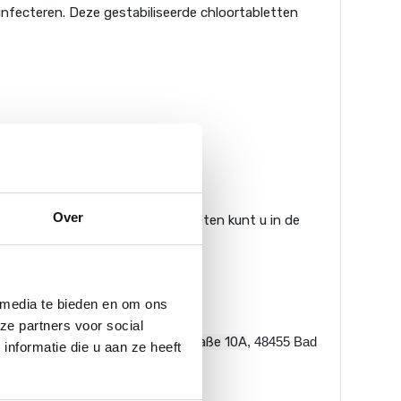
nfecteren. Deze gestabiliseerde chloortabletten
Over
mbad, spa of jacuzzi. De tabletten kunt u in de
 media te bieden en om ons
ze partners voor social
gazijn in Gildehaus (
Tallinner straße 10A
, 48455 Bad
nformatie die u aan ze heeft