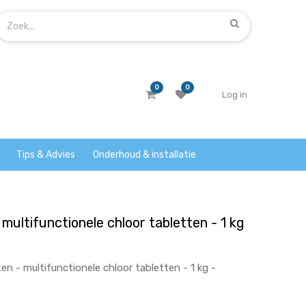
0
0
Log in
Tips & Advies
Onderhoud & installatie
- multifunctionele chloor tabletten - 1 kg
en - multifunctionele chloor tabletten - 1 kg -