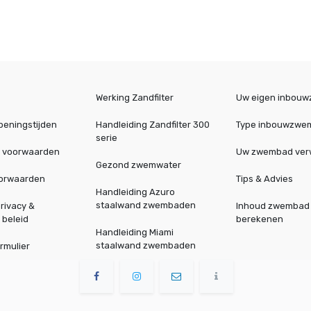
Werking Zandfilter
Uw eigen inbou
peningstijden
Handleiding Zandfilter 300
Type inbouwzwe
serie
 voorwaarden
Uw zwembad ve
Gezond zwemwater
oorwaarden
Tips & Advies
Handleiding Azuro
staalwand zwembaden
rivacy &
Inhoud zwembad
 beleid
berekenen
Handleiding Miami
staalwand zwembaden
rmulier