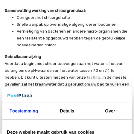
Samenvatting werking van chloorgranulaat:
Corrigeert het chloorgehalte
Snelle aanpak op overmatige algengroei en bacteriën
Vernietiging van bacteriën en andere micro-organismen die
een resistentie opgebouwd hebben tegen de gebruikelijke
hoeveelheden chloor
Gebruiksaanwijzing
Voordat u begint met chloor toevoegen aan het water is het van
belang om de pH-waarde van het water tussen 7.0 en 7.4 te
hebben. Dit kunt u testen met één van onze
testkits
. In de meeste
gevallen zal het kraanwater dat u gebruikt om uw bad te vullen een
pH-waarde hebben van rond 7.8. Indien nodig kunt u pH minus of
pH plus gebruiken om de pH-waarde op peil te krijgen. Als de pH-
waarde goed is, kunt u beginnen met het toevoegen van het
Toestemming
Details
Over
chloorgranulaat. Na het bijvullen van het bassin of na langere tijd
stilstand (vakantie) gebruikt u granulaat naar instructies van
verpakking.
Deze website maakt gebruik van cookies