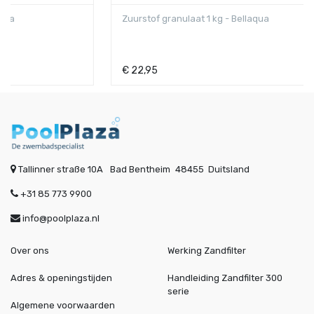
Zuurstof granulaat 1 kg - Bellaqua
€
22,95
Tallinner straße 10A
Bad Bentheim
48455
Duitsland
+31 85 773 9900
info@poolplaza.nl
Over ons
Werking Zandfilter
Adres & openingstijden
Handleiding Zandfilter 300
serie
Algemene voorwaarden