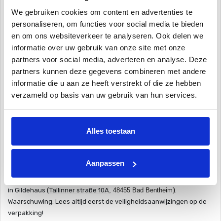
Opslag
We gebruiken cookies om content en advertenties te
Het chloorgranulaat is meerdere jaren te conserveren, indien het
personaliseren, om functies voor social media te bieden
luchtdicht en vorstvrij wordt opgeborgen. Het goed afsluiten van
en om ons websiteverkeer te analyseren. Ook delen we
de emmer is hiervoor voldoende. Let wel dat het product in de
informatie over uw gebruik van onze site met onze
winter niet aan vorst wordt blootgesteld. Hierdoor zal het
partners voor social media, adverteren en analyse. Deze
granulaat zijn werking verliezen.
partners kunnen deze gegevens combineren met andere
informatie die u aan ze heeft verstrekt of die ze hebben
Belangrijk!
verzameld op basis van uw gebruik van hun services.
- Volg altijd de instructies op de verpakking, wijk hier nooit van af!
- Los het chloorgranulaat altijd op in een emmer of gieter! Wanneer
het granulaat rechtstreeks in het water wordt gemengd, zullen er
Alles toestaan
kleine stukjes onopgelost granulaat naar de bodem zakken. Dit
heeft witte 'bleekvlekken' op de bodem tot gevolg.
Aanpassen
Let op:
Dit artikel kan niet besteld en/of verzonden worden i.v.m.
Nederlandse wetgeving! Afhalen is mogelijk in ons magazijn
in Gildehaus (
Tallinner straße 10A
, 48455 Bad Bentheim
)
.
Waarschuwing: Lees altijd eerst de veiligheidsaanwijzingen op de
verpakking!