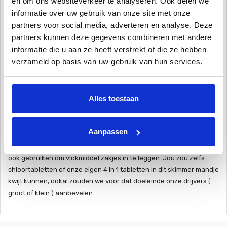
en om ons websiteverkeer te analyseren. Ook delen we
kun je ook klein vuil tegenhouden.
informatie over uw gebruik van onze site met onze
partners voor social media, adverteren en analyse. Deze
Specificaties
partners kunnen deze gegevens combineren met andere
informatie die u aan ze heeft verstrekt of die ze hebben
Buiten diameter boven: 202 mm
verzameld op basis van uw gebruik van hun services.
Binnen diameter boven: 187mm
Hoogte: 152 mm
Diameter onder: 122 mm
Alles toestaan
Andere Kenmerken
Aanpassen
Naast het tegenhouden van grof vuil kun je een skimmermandje
ook gebruiken om vlokmiddel zakjes in te leggen. Jou zou zelfs
chloortabletten of onze eigen 4 in 1 tabletten in dit skimmer mandje
kwijt kunnen, ookal zouden we voor dat doeleinde onze drijvers (
groot of klein ) aanbevelen.