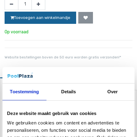
Toevoegen aan winkelmandje
Op voorraad
Website bestellingen boven de 50 euro worden gratis verzonden!*
Omschrijving
Toestemming
Details
Over
PoolPlaza Skimmer mand
voor Astral hoogwaterlijn skimmer of
PP skimmer
Deze website maakt gebruik van cookies
Een skimmer mandje zorgt ervoor dat het grove vuil in de skimmer
wordt tegengehouden. Zo kunnen er geen destructieve delen in je
We gebruiken cookies om content en advertenties te
pomp belanden. Op deze manier houd je jou filterinstallatie intact
personaliseren, om functies voor social media te bieden
en langer bruikbaar. In combinatie met onze skimmer mand zakjes