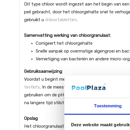
Dit type chloor wordt ingezet aan het begin van ee
peil gebracht, door het chloorgehalte snel te verh
gebruikt u
chloortabletten
.
Samenvatting werking van chloorgranulaat:
Corrigeert het chloorgehalte
Snelle aanpak op overmatige algengroei en bac
Vernietiging van bacteriën en andere micro-or
Gebruiksaanwijzing
Voordat u begint met chloor toevoegen aan het wate
testkits
. In de meeste gevallen zal het kraanwater d
gebruiken om de pH-waarde op peil te krijgen. Als d
na langere tijd stilstand (vakantie) gebruikt u granula
Toestemming
Opslag
Deze website maakt gebruik
Het chloorgranulaat is meerdere jaren te conserveren