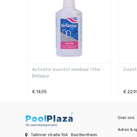
Activator zuurstof vloeibaar 1 liter -
Zuursto
Bellaqua
€
14,95
€
22,9
Over ons
Adres & o
Tallinner straße 10A
Bad Bentheim