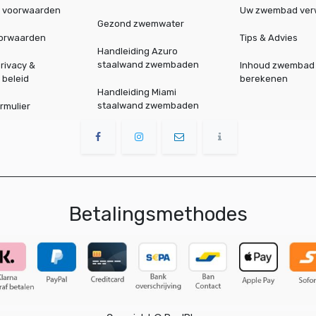
 voorwaarden
Uw zwembad ve
Gezond zwemwater
oorwaarden
Tips & Advies
Handleiding Azuro
staalwand zwembaden
rivacy &
Inhoud zwembad
 beleid
berekenen
Handleiding Miami
staalwand zwembaden
rmulier
Betalingsmethodes