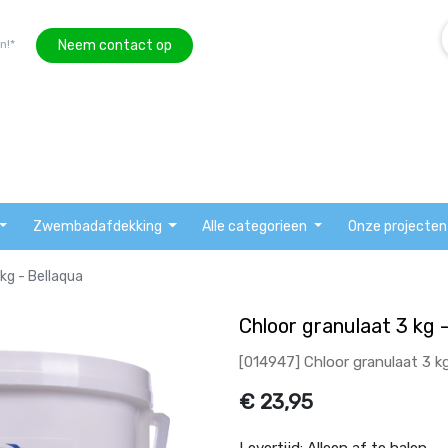
Neem contact op
n!*
Zwembadafdekking
Alle categorieen
Onze projecten
kg - Bellaqua
Chloor granulaat 3 kg 
[014947] Chloor granulaat 3 kg
€
23,95
Levertijd:
Alleen af te halen