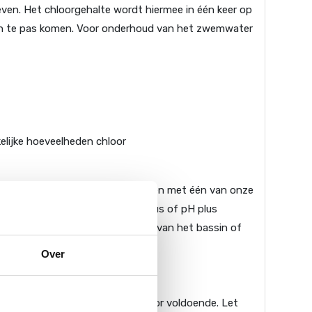
en. Het chloorgehalte wordt hiermee in één keer op
 aan te pas komen. Voor onderhoud van het zwemwater
elijke hoeveelheden chloor
n 7.4 te hebben. Dit kunt u testen met één van onze
 7.8. Indien nodig kunt u pH minus of pH plus
hloorgranulaat. Na het bijvullen van het bassin of
Over
afsluiten van de emmer is hiervoor voldoende. Let