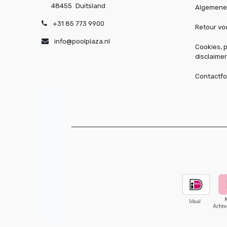
48455
Duitsland
Algemene
+31 85 773 9900
Retour v
info@poolplaza.nl
Cookies, p
disclaimer
Contactfo