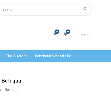
0
0
Log in
Tips & Advies
Onderhoud & installatie
- Bellaqua
 - Bellaqua