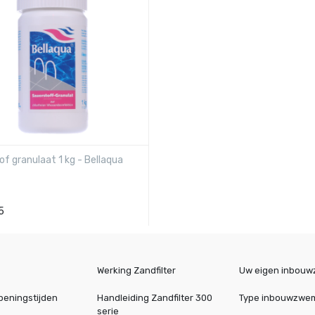
f granulaat 1 kg - Bellaqua
5
Werking Zandfilter
Uw eigen inbou
peningstijden
Handleiding Zandfilter 300
Type inbouwzwe
serie