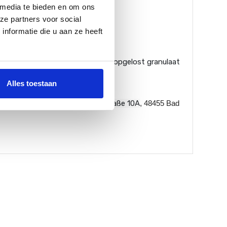
 media te bieden en om ons
ze partners voor social
nformatie die u aan ze heeft
mengd, zullen er kleine stukjes onopgelost granulaat
Alles toestaan
gazijn in Gildehaus (
Tallinner straße 10A
, 48455 Bad