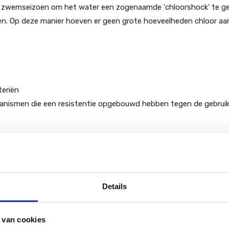
n zwemseizoen om het water een zogenaamde 'chloorshock' te gev
ogen. Op deze manier hoeven er geen grote hoeveelheden chloor
teriën
ganismen die een resistentie opgebouwd hebben tegen de gebruik
r is het van belang om de pH-waarde van het water tussen 7.0 e
at u gebruikt om uw bad te vullen een pH-waarde hebben van rond
e pH-waarde goed is, kunt u beginnen met het toevoegen van het c
at naar instructies van verpakking.
Details
 van cookies
, indien het luchtdicht en vorstvrij wordt opgeborgen. Het goed 