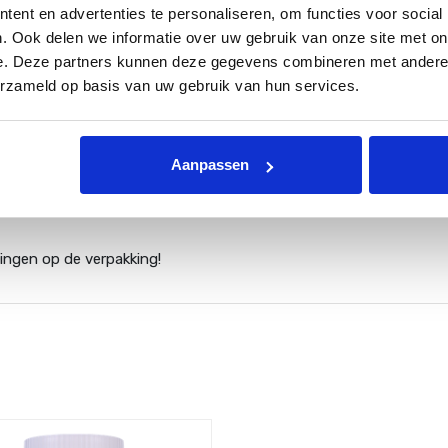
ent en advertenties te personaliseren, om functies voor social
 blootgesteld. Hierdoor zal het granulaat zijn werking verliezen.
. Ook delen we informatie over uw gebruik van onze site met on
e. Deze partners kunnen deze gegevens combineren met andere i
erzameld op basis van uw gebruik van hun services.
 nooit van af!
gieter! Wanneer het granulaat rechtstreeks in het water wordt ge
' op de bodem tot gevolg.
Aanpassen
worden i.v.m. Nederlandse wetgeving! Afhalen is mogelijk in ons ma
zingen op de verpakking!