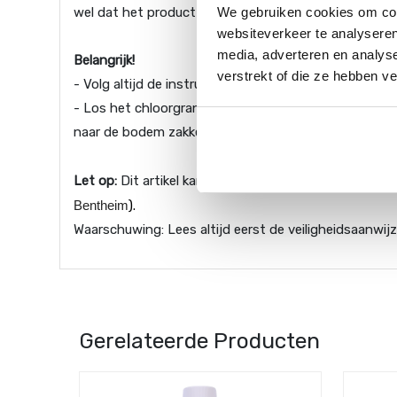
We gebruiken cookies om cont
wel dat het product in de winter niet aan vorst wordt
websiteverkeer te analyseren
media, adverteren en analys
Belangrijk!
verstrekt of die ze hebben v
- Volg altijd de instructies op de verpakking, wijk hier
- Los het chloorgranulaat altijd op in een emmer of 
naar de bodem zakken. Dit heeft witte 'bleekvlekken
Let op:
Dit artikel kan niet besteld en/of verzonden 
Bentheim
)
.
Waarschuwing: Lees altijd eerst de veiligheidsaanwij
Gerelateerde Producten