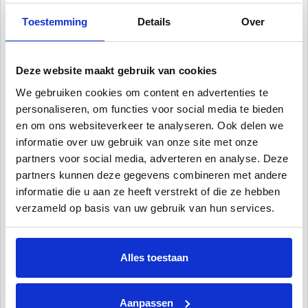
Maak het schoonmaken van uw zwembad nog eenvoudiger.
Onderhoudsvriendelijke dubbele filtratie en andere geavanceerde
Toestemming
Details
Over
functies maken het reinigen van de bodem, wanden en waterlijn
van het zwembad mogelijk onder alle omstandigheden en zonder
enige tussenkomst, mogelijk.
Deze website maakt gebruik van cookies
We gebruiken cookies om content en advertenties te
Deze robot stofzuiger is een alleskunner; de zwembadrobot is
personaliseren, om functies voor social media te bieden
geschikt voor alle soorten vormen zwembaden en laat zich niet
en om ons websiteverkeer te analyseren. Ook delen we
tegen houden door obstakels.
informatie over uw gebruik van onze site met onze
De bodemzuiger kan eenvoudig alle vuildeeltjes van de bodem af
partners voor social media, adverteren en analyse. Deze
halen en kan zich moeiteloos bewegen door het gehele zwembad.
partners kunnen deze gegevens combineren met andere
Verder is de schoonmaakcyclus van deze robot stofzuiger maar
liefst 2,5 uur lang!
informatie die u aan ze heeft verstrekt of die ze hebben
verzameld op basis van uw gebruik van hun services.
Alles toestaan
Aanpassen