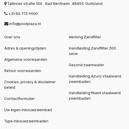
Tallinner straße 10A
Bad Bentheim
48455
Duitsland
+31 85 773 9900
info@poolplaza.nl
Over ons
Werking Zandfilter
Adres & openingstijden
Handleiding Zandfilter 300
serie
Algemene voorwaarden
Gezond zwemwater
Retour voorwaarden
Handleiding Azuro staalwand
zwembaden
Cookies, privacy & disclaimer
beleid
Handleiding Miami staalwand
zwembaden
Contactformulier
Uw eigen inbouwzwembad
Type inbouwzwembaden