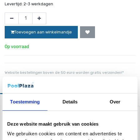
Levertijd:
2-3 werkdagen
Toevoegen aan winkelmandje
Op voorraad
Website bestellingen boven de 50 euro worden gratis verzonden!*
Omschrijving
Toestemming
Details
Over
Filter set voor Tigershark HQ Hayward
De robotische reinigers van Hayward staan voor de hoogste
Deze website maakt gebruik van cookies
standaarden op het vlak van ontwerp, prestaties en kwaliteit. De
reiniger schrobt, stofzuigt en filtert uw zwembad op een zelfstandige
We gebruiken cookies om content en advertenties te
manier. Hij is volledig automatisch en hoeft niet te worden geïnstalleerd,