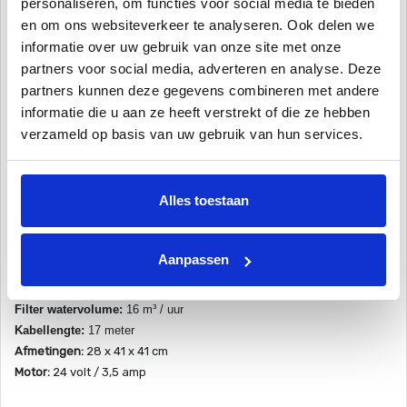
personaliseren, om functies voor social media te bieden
er zijn geen hulpstukken. Plaats hem in het zwembad en zet hem aan.
en om ons websiteverkeer te analyseren. Ook delen we
De filters kunnen veel gemakkelijker worden gereinigd met het element
informatie over uw gebruik van onze site met onze
van het filterpatroon dat langs de bovenkant bereikbaar is. De
partners voor social media, adverteren en analyse. Deze
aandrijving met Adaptive Seek Control Logic (ASCL®)-microprocessor
partners kunnen deze gegevens combineren met andere
optimaliseert de reinigingsprocedure voor elke individuele
informatie die u aan ze heeft verstrekt of die ze hebben
zwembadgrootte en -vorm. Elektronische zelfdiagnose, beveiliging
verzameld op basis van uw gebruik van hun services.
tegen overbelasting en een eenvoudig ontwerp met directe aandrijving
en niet-corrosieve lagers zorgen voor een betrouwbare werking.
Alles toestaan
Ook geschikt voor grote zwembaden en zwembaden met een zeer glad
oppervlak (keramiek- en glasvezelbaden).
Aanpassen
Tijd van reinigingscyclys:
2 uur
Filtervermogen:
20
µm
Filter watervolume:
16
m³ / uur
Kabellengte:
17 meter
Afmetingen:
28 x 41 x 41 cm
Motor:
24 volt / 3,5 amp