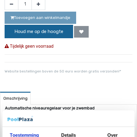
Toevoegen aan winkelmandje
Houd me op de hoogte
Tijdelijk geen voorraad
Website bestellingen boven de 50 euro worden gratis verzonden!*
Omschrijving
Automatische niveauregelaar voor je zwembad
In de warme zomerdagen zul je vast merken dat het waterniveau
soms sneller zakt dan je verwacht. Iedereen die een zwembad
heeft zal dit herkennen.
Toestemming
Details
Over