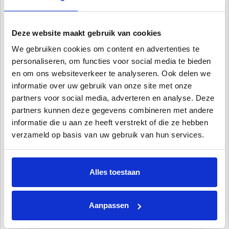
Wat is een niveauregelaar?
Met de niveauregelaar van Hayward zorg je ervoor dat het
Deze website maakt gebruik van cookies
zwembad automatisch gevuld word met water op het moment dat
de waterstand in je zwembad te laag is. Door regelmatig te
We gebruiken cookies om content en advertenties te
backwashen en ook door verdamping zul je water verliezen uit je
personaliseren, om functies voor social media te bieden
zwembad en dit zul je ook weer aan moeten vullen. Dit is een
en om ons websiteverkeer te analyseren. Ook delen we
bezigheid die telkens weer terug keert en kun je dus met de
informatie over uw gebruik van onze site met onze
automatische niveauregelaar automatiseren.
partners voor social media, adverteren en analyse. Deze
partners kunnen deze gegevens combineren met andere
Hoe werkt een niveauregelaar
informatie die u aan ze heeft verstrekt of die ze hebben
Wanneer het water van je zwembad te laag staat zal de vlotter
verzameld op basis van uw gebruik van hun services.
dalen in de meetbak en zal hierdoor een waterleiding open worden
gezet waardoor het water in het zwembad weer word bijgevuld.
Wanneer het waterniveau in het zwembad weer op peil is zal de
Alles toestaan
vlotter weer stijgen en de kraan van de waterleiding dus weer
sluiten.
Aanpassen
Waarom een niveauregelaar?
In de basis zou elk zwembad zonder een automatische niveau