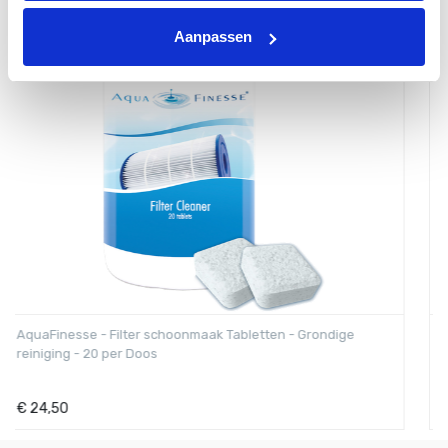
Aanpassen
AquaFinesse - Luxe Spa Kristallen - Kristallen op zout basis
- Speciale geuren
€
22,50