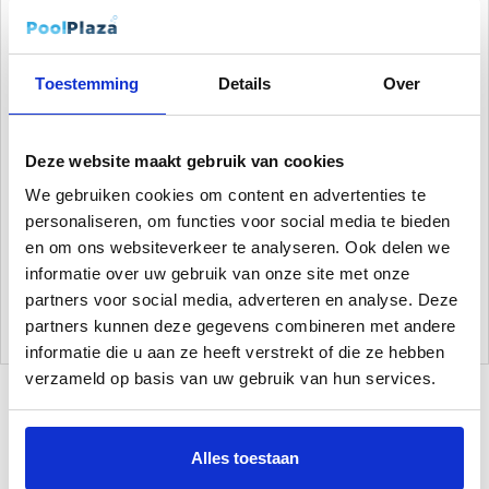
Complete set
Het is simpelweg maar 1x per week AquaFinesse aan je water
Toestemming
Details
Over
toevoegen. Met een behandeling word onder andere micro
organismen en kalkafzettingen van de wanden en bodem
verwijdert. Onze pakketten gaan wel 3-6 maanden lang mee,
Deze website maakt gebruik van cookies
eenmaal aanschaffen en je bent klaar. Exacte duur is afhankelijk
van je spa/jacuzzi grootte.
We gebruiken cookies om content en advertenties te
personaliseren, om functies voor social media te bieden
Naast het feit dat dit waterbehandeling pakket erg nuttig is, is het
en om ons websiteverkeer te analyseren. Ook delen we
ook nog eens economische verantwoord. AquaFinesse gaat
informatie over uw gebruik van onze site met onze
namelijk 3 keer langer mee dan de meeste andere
partners voor social media, adverteren en analyse. Deze
reinigingsmiddelen.
partners kunnen deze gegevens combineren met andere
informatie die u aan ze heeft verstrekt of die ze hebben
verzameld op basis van uw gebruik van hun services.
Gerelateerde Producten
Alles toestaan