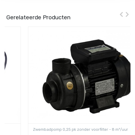
Gerelateerde Producten
Zwembadpomp 0,25 pk zonder voorfilter - 8 m³/uur