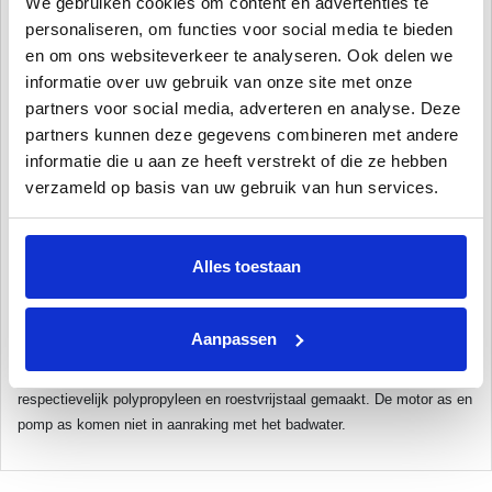
We gebruiken cookies om content en advertenties te
installeren. We staan u daarbij graag met vakkundig advies bij en
personaliseren, om functies voor social media te bieden
kunnen ook de montage voor u voorzien. De zwembadpompen van
en om ons websiteverkeer te analyseren. Ook delen we
PoolPlaza zijn ook geschikt voor solar panelen, vijvers en zout water.
informatie over uw gebruik van onze site met onze
De pomp kan tot 1,5 meter boven of tot 3 meter onder het waterniveau
partners voor social media, adverteren en analyse. Deze
geplaatst worden.
partners kunnen deze gegevens combineren met andere
informatie die u aan ze heeft verstrekt of die ze hebben
De pomp is aansluitbaar door middel van 1.5" binnenschroefdraad.
verzameld op basis van uw gebruik van hun services.
Eventueel benodigde koppelingen en slangtules zijn eenvoudig bij te
bestellen op onze website.
Alles toestaan
Onderhoud van uw zwembadpomp
Zwembadpompen van PoolPlaza hebben weinig onderhoud nodig. De
zwembadpomp is met een eenvoudige handeling vorstbestendig. De
Aanpassen
pomp is voorzien van een groot pre-filter om uw pomp en zandfilter te
beschermen tegen grote deeltjes. Het pomphuis en de motoren zijn van
respectievelijk polypropyleen en roestvrijstaal gemaakt. De motor as en
pomp as komen niet in aanraking met het badwater.