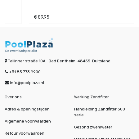
€
89,95
Tallinner straße 10A
Bad Bentheim
48455
Duitsland
+31 85 773 9900
info@poolplaza.nl
Over ons
Werking Zandfilter
Adres & openingstijden
Handleiding Zandfilter 300
serie
Algemene voorwaarden
Gezond zwemwater
Retour voorwaarden