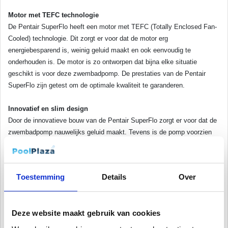
Motor met TEFC technologie
De Pentair SuperFlo heeft een motor met TEFC (Totally Enclosed Fan-
Cooled) technologie. Dit zorgt er voor dat de motor erg
energiebesparend is, weinig geluid maakt en ook eenvoudig te
onderhouden is. De motor is zo ontworpen dat bijna elke situatie
geschikt is voor deze zwembadpomp. De prestaties van de Pentair
SuperFlo zijn getest om de optimale kwaliteit te garanderen.
Innovatief en slim design
Door de innovatieve bouw van de Pentair SuperFlo zorgt er voor dat de
zwembadpomp nauwelijks geluid maakt. Tevens is de pomp voorzien
een grote filtermand waardoor je deze minder vaak hoeft leeg te maken.
Dit kun je eenvoudig in de gaten houden door de transparante filter
deksel. Mocht de zwembadpomp ooit oververhitten dan zit er ook een
Toestemming
Details
Over
ingebouwde thermische beveiliging in de zwembadpomp die de pomp
automatisch uitschakelt.
Deze website maakt gebruik van cookies
Eenvoudige installatie van uw zwembadpomp
Zwembadpompen van PoolPlaza zijn eenvoudig door u zelf te