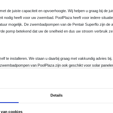
de juiste capaciteit en opvoerhoogte. Wij helpen u graag bij de ju
it nodig heeft voor uw zwembad. PoolPlaza heeft voor iedere situati
uur mogelijk. De zwembadpompen van de Pentair Superflo zijn de al
urde pomp betekend dat uw de snelheid en dus uw stroom verbruik zelf k
lf te installeren. We staan u daarbij graag met vakkundig advies b
wembadpompen van PoolPlaza zijn ook geschikt voor solar panelen, 
orden.
enschroefdraad. Eventueel benodigde koppelingen en slangtules zijn 
Details
tijdschema herhalen met 3 verschillende tijdsvakken per dag. Per 
 van cookies
t de zwembadpomp moet opereren. Standaard is het volgende standa