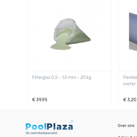
g
Flexibele PVC slang - grijs - PN6 - per
Griffon
meter
ml
€
3,20
€
12,9
Over ons