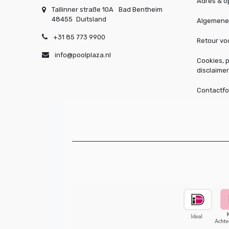
Adres & o
Tallinner straße 10A
Bad Bentheim
48455
Duitsland
Algemene
+31 85 773 9900
Retour v
info@poolplaza.nl
Cookies, p
disclaimer
Contactfo