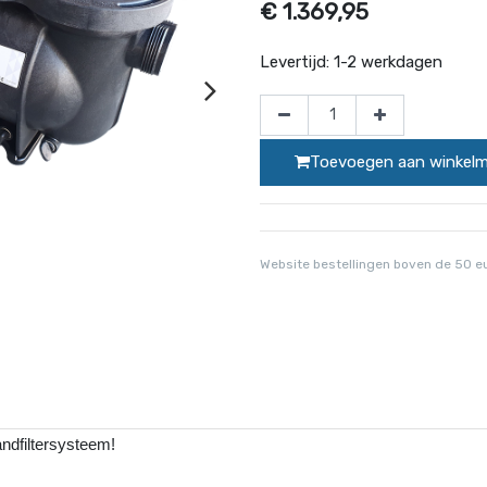
€
1.369,95
Levertijd:
1-2 werkdagen
Toevoegen aan winkel
Website bestellingen boven de 50 e
andfiltersysteem!