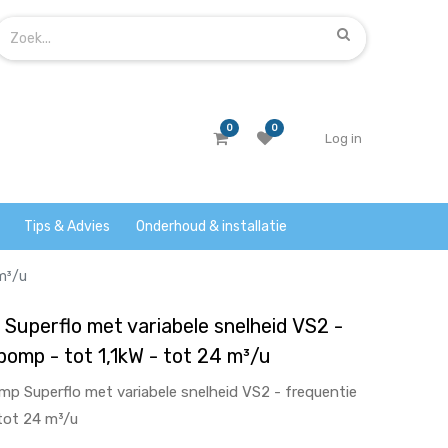
0
0
Log in
Tips & Advies
Onderhoud & installatie
m³/u
uperflo met variabele snelheid VS2 -
omp - tot 1,1kW - tot 24 m³/u
 Superflo met variabele snelheid VS2 - frequentie
tot 24 m³/u