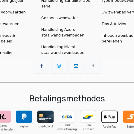
peningstijden
Handleiding Zandfilter 300
Type inbouwzwe
serie
 voorwaarden
Uw zwembad ve
Gezond zwemwater
oorwaarden
Tips & Advies
Handleiding Azuro
staalwand zwembaden
rivacy &
Inhoud zwembad
 beleid
berekenen
Handleiding Miami
staalwand zwembaden
rmulier
Betalingsmethodes