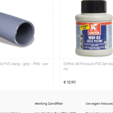
 All Pressure PVC lijm bus 250
PVC Koppelstuk 3-delig - 50 m
x 1 1/2" buitendraad
0
€
5,20
Werking Zandfilter
Uw eigen inbou