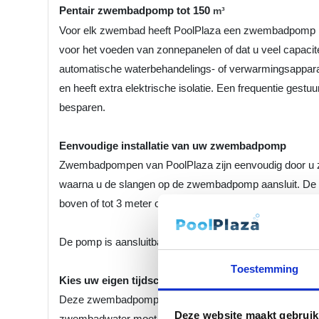
Pentair zwembadpomp tot 150
m³
Voor elk zwembad heeft PoolPlaza een zwembadpomp met 
voor het voeden van zonnepanelen of dat u veel capacite
automatische waterbehandelings- of verwarmingsapparat
en heeft extra elektrische isolatie. Een frequentie gestu
besparen.
Eenvoudige installatie van uw zwembadpomp
Zwembadpompen van PoolPlaza zijn eenvoudig door u ze
waarna u de slangen op de zwembadpomp aansluit. De z
boven of tot 3 meter onder het waterniveau geplaatst w
De pomp is aansluitbaar door middel van 1,5" en 2" binn
Toestemming
Kies uw eigen tijdschema's
Deze zwembadpomp van Pentair kan elke dag hetzelfde 
Deze website maakt gebruik
zwembadwater moet rondpompen en met welke intensitei