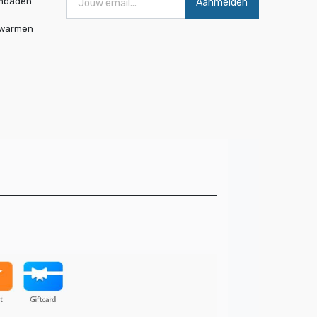
mbaden
Aanmelden
rwarmen