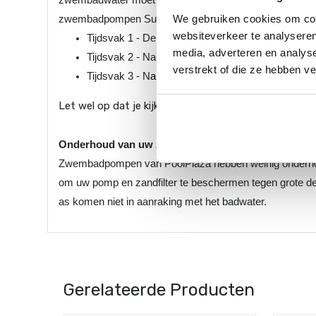
We gebruiken cookies om cont
zwembadpompen Superflo:
websiteverkeer te analyseren
Tijdsvak 1 - De zwembadpomp begint met zwemba
media, adverteren en analys
Tijdsvak 2 - Na het eerste tijdsvak zal de zwe
verstrekt of die ze hebben v
Tijdsvak 3 - N
a het tweede tijdsvak zal de zwe
Let wel op dat je kijkt naar de doorstroom capaciteit v
Onderhoud van uw zwembadpomp
Zwembadpompen van PoolPlaza hebben weinig onderhoud
om uw pomp en zandfilter te beschermen tegen grote dee
as komen niet in aanraking met het badwater.
Gerelateerde Producten