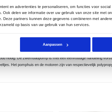
ent en advertenties te personaliseren, om functies voor social
. Ook delen we informatie over uw gebruik van onze site met on
dwater rond pompen om 08:00 s'ochtends en draait 2 uur lang op 
e. Deze partners kunnen deze gegevens combineren met andere i
mbadpomp het zwembadwater 10 uur lang rondpompen met 1100 rpm.
erzameld op basis van uw gebruik van hun services.
mbadpomp het zwembadwater 2 uur lang rondpompen met 3400 rpm.
an je filtervat om de juiste rpm in te stellen.
Aanpassen
 nodig. De zwembadpomp is met een eenvoudige handeling vorstbest
ltjes. Het pomphuis en de motoren zijn van respectievelijk polyprop