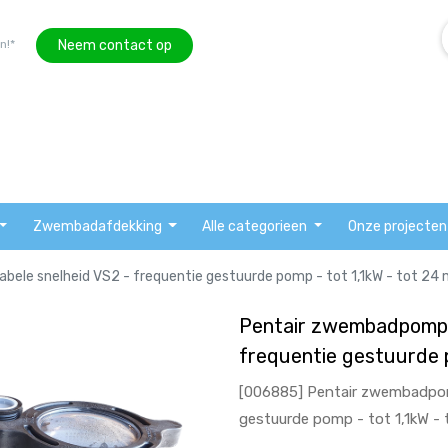
Neem contact op
n!*
Zwembadafdekking
Alle categorieen
Onze projecten
ele snelheid VS2 - frequentie gestuurde pomp - tot 1,1kW - tot 24 
Pentair zwembadpomp S
frequentie gestuurde p
[006885] Pentair zwembadpomp
gestuurde pomp - tot 1,1kW - 