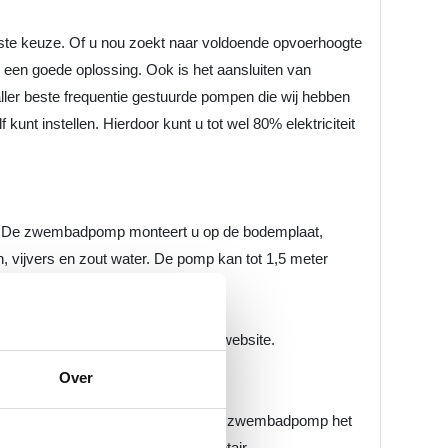
iste keuze. Of u nou zoekt naar voldoende opvoerhoogte
e een goede oplossing. Ook is het aansluiten van
ler beste frequentie gestuurde pompen die wij hebben
unt instellen. Hierdoor kunt u tot wel 80% elektriciteit
ij. De zwembadpomp monteert u op de bodemplaat,
vijvers en zout water. De pomp kan tot 1,5 meter
eenvoudig bij te bestellen op onze website.
Over
tijdsvak kun je aangeven hoelang de zwembadpomp het
ard schema in gesteld bij de Pentair