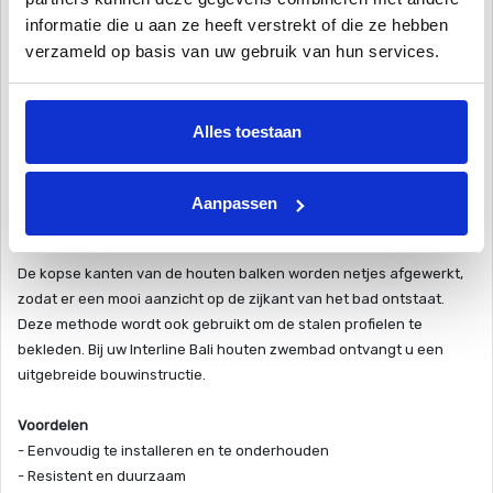
informatie die u aan ze heeft verstrekt of die ze hebben
Een Interline Bali houten zwembad wordt gebouwd door de balken
verzameld op basis van uw gebruik van hun services.
op elkaar te stapelen. Door een groef- en veerverbinding aan de
onderzijde en de bovenzijde van de balken is er een optimale
drukverdeling van het water tegen de balken. Door gebruik van
Alles toestaan
groef en veer is de constructie sterker dan wanneer de balken
‘koud’ op elkaar liggen. Indien u kiest voor een ovaal bad, dan
wordt de zijwaartse druk van het water opgevangen door sterke
Aanpassen
stalen profielen.
De kopse kanten van de houten balken worden netjes afgewerkt,
zodat er een mooi aanzicht op de zijkant van het bad ontstaat.
Deze methode wordt ook gebruikt om de stalen profielen te
bekleden. Bij uw Interline Bali houten zwembad ontvangt u een
uitgebreide bouwinstructie.
Voordelen
- Eenvoudig te installeren en te onderhouden
- Resistent en duurzaam