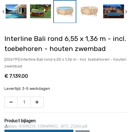
Interline Bali rond 6,55 x 1,36 m - incl.
toebehoren - houten zwembad
[006791] Interline Bali rond 6,55 x 1,36 m - incl. toebehoren - houten
zwembad
€
7.139,00
Levertijd:
3-5 werkdagen
Product bijlagen:
mmo_41699259_1590499052_3072_25264.pdf