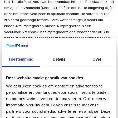
Het “Nordic Pine” hout van het zwembad Interline Bali staat bekend
om zijn duurzaamheid (Klasse 4). Zelfs in een natte omgeving blijft
deze houtsoort vele jaren in optimale conditie. De houten balken
zijn eerst gedroogd tot 18% - 22% wat het mogelijk maakt om
klasse 4 te impregneren. Klasse 4 impregneren is een
vacuümdruktechniek, het impregneermiddel wordt onder druk in
het hout geperst. Hierdoor dringt het impregneer middel dieper in
de hout. De houten balken worden chroom vrij geïmpregneerd.
Verder heeft het hout een FSC-certificering.
Toestemming
Details
Over
Optioneel voor de Interline Pool “Bali“ zijn de afgerond stalen
hoekverbindingen van verzinkt staal. Standaard worden er bij uw
zwembad plastic hoekverbindingen meegeleverd.
Deze website maakt gebruik van cookies
De zwembadwanden zijn 45 mm dik en daardoor dus
We gebruiken cookies om content en advertenties te
buitengewoon thermisch geïsoleerd.
personaliseren, om functies voor social media te bieden
en om ons websiteverkeer te analyseren. Ook delen we
De hoogwaardige zwembadfolie heeft een dikte van 70/100. Om
informatie over uw gebruik van onze site met onze
het zwembadfolie extra te beschermen wordt het zwembad
geleverd met vilt wat tussen de wand en het zwembadfolie
partners voor social media, adverteren en analyse. Deze
geplaatst kan worden.
partners kunnen deze gegevens combineren met andere