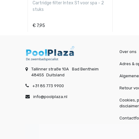
Cartridge filter Intex S1 voor spa - 2
stuks
€
7,95
Over ons
Adres & o
Tallinner straße 10A
Bad Bentheim
48455
Duitsland
Algemene
+31 85 773 9900
Retour v
info@poolplaza.nl
Cookies, p
disclaimer
Contactfo