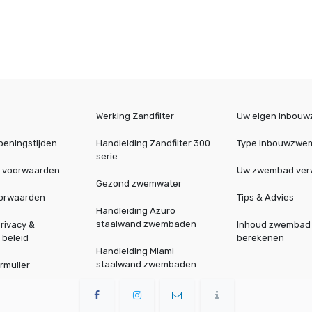
Werking Zandfilter
Uw eigen inbou
peningstijden
Handleiding Zandfilter 300
Type inbouwzwe
serie
 voorwaarden
Uw zwembad ve
Gezond zwemwater
oorwaarden
Tips & Advies
Handleiding Azuro
staalwand zwembaden
rivacy &
Inhoud zwembad
 beleid
berekenen
Handleiding Miami
staalwand zwembaden
rmulier