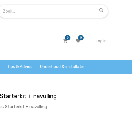
0
0
Log in
Tips & Advies
Onderhoud & installatie
 Starterkit + navulling
s Starterkit + navulling