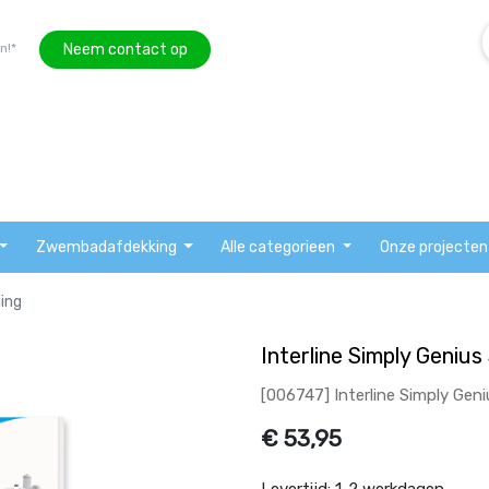
Neem contact op
n!*
Zwembadafdekking
Alle categorieen
Onze projecten
ling
Interline Simply Genius
[006747] Interline Simply Geniu
€
53,95
Levertijd:
1-2 werkdagen