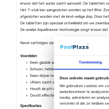
ervoor dat het water zacht aanvoelt. De tabletten van 
Het T-stuk kan aangesloten worden op het filter. Zo
afgesloten worden met de kind-veilige dop. Door het 
De tabletten zijn speciaal ontwikkeld om uw zwembadw
De unieke Aquafinesse-technologie zorgt ervoor dat u
Navul-cartridges zijn verkrijgbar per 4 stuks.
Voordelen
Toestemming
Geen gladde wanden
Schoon, helder en geurvrij water
Geen drijver meer in het water
Deze website maakt gebruik
Ultiem zacht water
We gebruiken cookies om cont
Houdt de pH-waarde stabiel
websiteverkeer te analyseren
Doodt effectief bacteriën
media, adverteren en analys
verstrekt of die ze hebben v
Specificaties