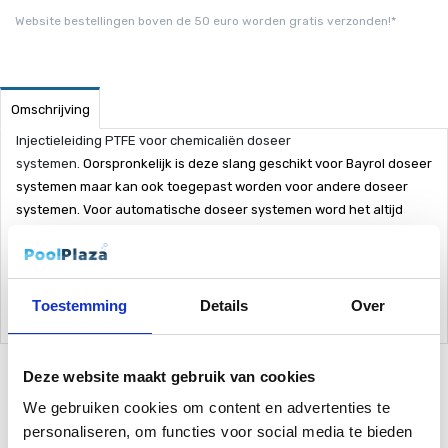
Website bestellingen boven de 50 euro worden gratis verzonden!*
Omschrijving
Injectieleiding PTFE voor chemicaliën doseer
systemen.
Oorspronkelijk is deze slang geschikt voor Bayrol doseer
systemen maar kan ook toegepast worden voor andere doseer
systemen.
Voor automatische doseer systemen word het altijd
aangeraden de slangen eenmaal per jaar te vervangen.
De slangen worden aan een stuk geleverd tot 10 meter. Wil je meer
slang meters aan elkaar? Neem dan even contact op.
Toestemming
Details
Over
Deze website maakt gebruik van cookies
We gebruiken cookies om content en advertenties te
Gerelateerde Producten
personaliseren, om functies voor social media te bieden