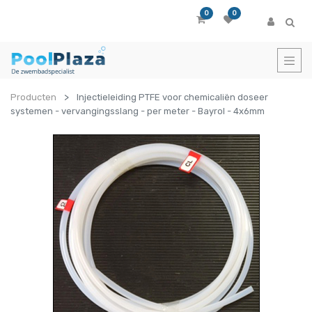
0
0
Producten
Injectieleiding PTFE voor chemicaliën doseer
systemen - vervangingsslang - per meter - Bayrol - 4x6mm