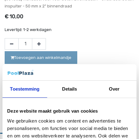
inspuiter - 50 mm x 2" binnendraad
€
10,00
Levertijd:
1-2 werkdagen
Toevoegen aan winkelmandje
Houd me op de hoogte
Tijdelijk geen voorraad
Toestemming
Details
Over
Deze website maakt gebruik van cookies
Website bestellingen boven de 50 euro worden gratis verzonden!*
We gebruiken cookies om content en advertenties te
personaliseren, om functies voor social media te bieden
en om ons websiteverkeer te analyseren. Ook delen we