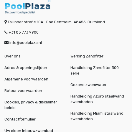
Tallinner straße 10A
Bad Bentheim
48455
Duitsland
+31 85 773 9900
info@poolplaza.nl
Over ons
Werking Zandfilter
Adres & openingstijden
Handleiding Zandfilter 300
serie
Algemene voorwaarden
Gezond zwemwater
Retour voorwaarden
Handleiding Azuro staalwand
zwembaden
Cookies, privacy & disclaimer
beleid
Handleiding Miami staalwand
zwembaden
Contactformulier
Uw eigen inbouwzwembad