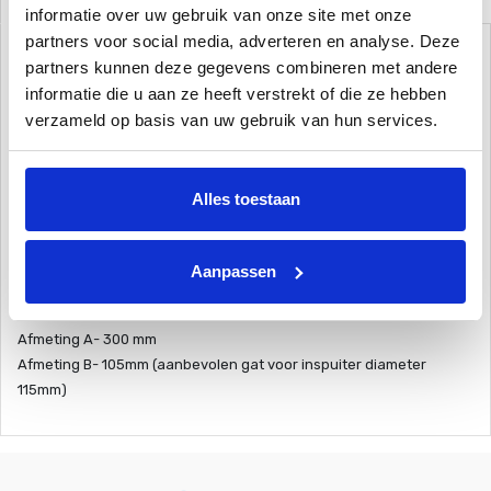
Omschrijving
informatie over uw gebruik van onze site met onze
De naam " Wanddoorvoer voor beton zwembaden" zegt het al. De
partners voor social media, adverteren en analyse. Deze
wanddoorvoor is speciaal gemaakt voor betonnen zwembaden, of
partners kunnen deze gegevens combineren met andere
ook wel constructieve zwembaden genoemd. Aan het uiteinde (de
informatie die u aan ze heeft verstrekt of die ze hebben
onderkant) van de wanddoorvoer zit zowel een lijm verbinding als
verzameld op basis van uw gebruik van hun services.
een 2" buitendraad.
Het meest gebruikelijke is dat je overgaat op 50mm PVC, echter
maakt het 2" buitendraad het ook mogelijk om er een koppelstuk
Alles toestaan
op te draaien. Hierdoor zou je dus een andere diameter kunnen
gebruiken.
Aanpassen
Wanddoorvoer:
Afmeting A- 300 mm
Afmeting B- 105mm (aanbevolen gat voor inspuiter diameter
115mm)