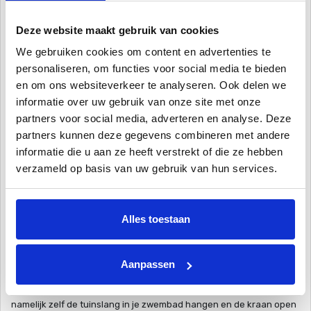
bezigheid die telkens weer terug keert en kun je dus met de
automatische niveauregelaar automatiseren.
Deze website maakt gebruik van cookies
Hoe werkt een niveauregelaar
We gebruiken cookies om content en advertenties te
de niveauregelaar bevind zich in een meetbak naast het zwembad.
personaliseren, om functies voor social media te bieden
De meetbak staat in verbinding met het zwembadwater door
en om ons websiteverkeer te analyseren. Ook delen we
bijvoorbeeld een inspuiter en wat koppelingen. Doordat dit dus in
informatie over uw gebruik van onze site met onze
een aparte meetbak zit naast het zwembad word de vlotter niet
partners voor social media, adverteren en analyse. Deze
beïnvloed door water schommelingen als je bijvoorbeeld in je
partners kunnen deze gegevens combineren met andere
zwembad springt of je jetstream aan zet. Wanneer het water van je
informatie die u aan ze heeft verstrekt of die ze hebben
zwemabad te laag staat zal de vlotter dalen in de meetbak en zal
verzameld op basis van uw gebruik van hun services.
hierdoor een waterleiding open worden gezet waardoor het water
in het zwembad weer word bijgevuld. Wanneer het waterniveau in
het zwembad weer op peil is zal de vlotter weer stijgen en de kraan
Alles toestaan
van de waterleiding dus weer sluiten.
Waarom een niveauregelaar?
Aanpassen
In de basis zou elk zwembad zonder een automatische niveau
regelaar kunnen. Wanneer je ziet dat het waterpeil zakt kun je
namelijk zelf de tuinslang in je zwembad hangen en de kraan open