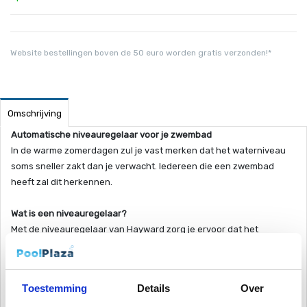
Website bestellingen boven de 50 euro worden gratis verzonden!*
Omschrijving
Automatische niveauregelaar voor je zwembad
In de warme zomerdagen zul je vast merken dat het waterniveau
soms sneller zakt dan je verwacht. Iedereen die een zwembad
heeft zal dit herkennen.
Wat is een niveauregelaar?
Met de niveauregelaar van Hayward zorg je ervoor dat het
zwembad automatisch gevuld word met water op het moment dat
de waterstand in je zwembad te laag is. Door regelmatig te
backwashen en ook door verdamping zul je water verliezen uit je
Toestemming
Details
Over
zwembad en dit zul je ook weer aan moeten vullen. Dit is een