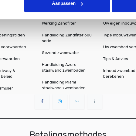
Aanpassen
Werking Zandfilter
Uw eigen inbou
peningstijden
Handleiding Zandfilter 300
Type inbouwzwe
serie
 voorwaarden
Uw zwembad ve
Gezond zwemwater
oorwaarden
Tips & Advies
Handleiding Azuro
staalwand zwembaden
rivacy &
Inhoud zwembad
 beleid
berekenen
Handleiding Miami
staalwand zwembaden
rmulier
Betalingsmethodes