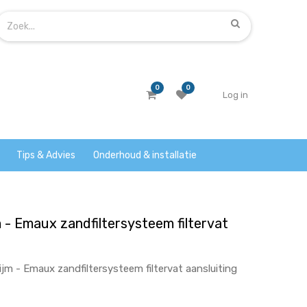
0
0
Log in
Tips & Advies
Onderhoud & installatie
m - Emaux zandfiltersysteem filtervat
jm - Emaux zandfiltersysteem filtervat aansluiting