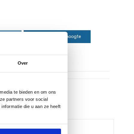
mandje
Houd me op de hoogte
Over
uro worden gratis verzonden!*
 media te bieden en om ons
ze partners voor social
nformatie die u aan ze heeft
aza.