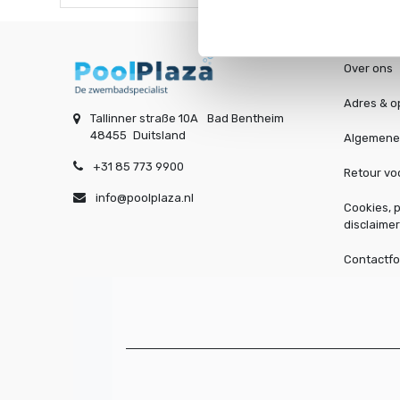
Over ons
Adres & o
Tallinner straße 10A
Bad Bentheim
48455
Duitsland
Algemene
+31 85 773 9900
Retour v
info@poolplaza.nl
Cookies, p
disclaimer
Contactfo