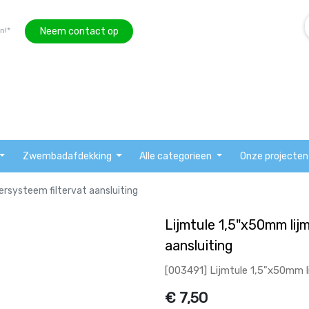
Neem contact op
n!*
Zwembadafdekking
Alle categorieen
Onze projecten
ersysteem filtervat aansluiting
Lijmtule 1,5"x50mm lij
aansluiting
[003491] Lijmtule 1,5"x50mm li
€
7,50