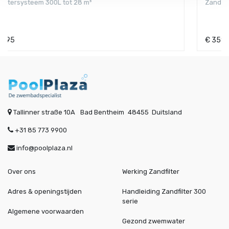
Zandfiltersysteem Emaux Pro 350SP tot 25 m³
€
359,95
Tallinner straße 10A
Bad Bentheim
48455
Duitsland
+31 85 773 9900
info@poolplaza.nl
Over ons
Werking Zandfilter
Adres & openingstijden
Handleiding Zandfilter 300
serie
Algemene voorwaarden
Gezond zwemwater