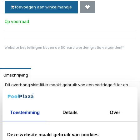
Toevoegen aan winkelmandje
Op voorraad
Website bestellingen boven de 50 euro worden gratis verzonden!*
Omschrijving
Dit overhang skimfilter maakt gebruik van een cartridge filter en
kun je eenvoudig over de rand hangen. Dit is een
vervangingsonderdeel van het Azuro staalwand zwembad
2,40x0,90 maar kan ook in andere situaties gebruikt worden.
Toestemming
Details
Over
Voor meer informatie tussen de verschillen van een cartridge filter
en een zandfilter systeem kunt u altijd contact met ons opnemen.
Deze website maakt gebruik van cookies