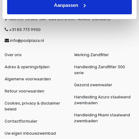
Aanpassen
Tallinner straße 10A
Bad Bentheim
48455
Duitsland
+31 85 773 9900
info@poolplaza.nl
Over ons
Werking Zandfilter
Adres & openingstijden
Handleiding Zandfilter 300
serie
Algemene voorwaarden
Gezond zwemwater
Retour voorwaarden
Handleiding Azuro staalwand
zwembaden
Cookies, privacy & disclaimer
beleid
Handleiding Miami staalwand
zwembaden
Contactformulier
Uw eigen inbouwzwembad