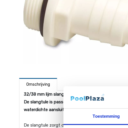
Omschrijving
32/38 mm lijm slangtule met 1.5" buitenschroefdraad
De slangtule is passend op alle 1.5" koppelingen, po
waterdichte aansluiting. Zo bent u minder afhankelijk
Toestemming
De slangtule zorgt op een eenvoudige manier voor e