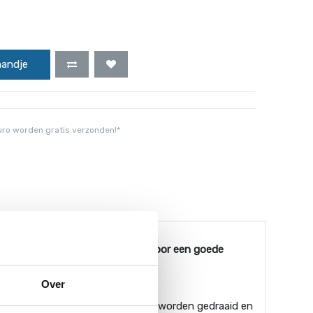
mandje
uro worden gratis verzonden!*
van een extra o-ring, deze zorgt voor een goede
Over
 kan aan de ene kant in de pomp worden gedraaid en