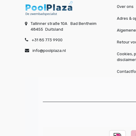
Over ons
Adres & o
Tallinner straße 10A
Bad Bentheim
48455
Duitsland
Algemene
+31 85 773 9900
Retour v
info@poolplaza.nl
Cookies, p
disclaimer
Contactfo