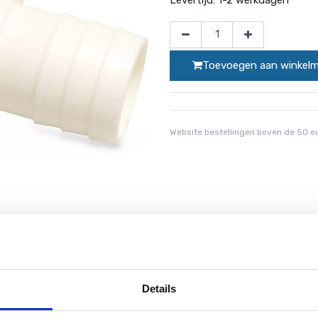
Toevoegen aan winkel
Website bestellingen boven de 50 e
.
mpen en zandfilters van PoolPlaza. Deze schroeftule is voorzien 
 van het gebruik van teflon.
Details
en ondoordringbare overgang van slang naar pomp. Een slangtule