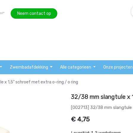
Neem contact op
n!*
Zwembadafdekking
Alle categorieen
Onze projecten
 x 1,5" schroef met extra o-ring / o ring
32/38 mm slangtule x 1
[002713] 32/38 mm slangtule x
€
4,75
Levertijd:
1-2 werkdagen