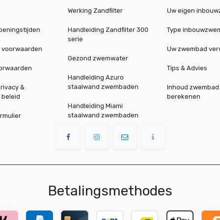
Werking Zandfilter
Uw eigen inbou
peningstijden
Handleiding Zandfilter 300
Type inbouwzwe
serie
 voorwaarden
Uw zwembad ve
Gezond zwemwater
oorwaarden
Tips & Advies
Handleiding Azuro
staalwand zwembaden
rivacy &
Inhoud zwembad
 beleid
berekenen
Handleiding Miami
staalwand zwembaden
rmulier
Betalingsmethodes