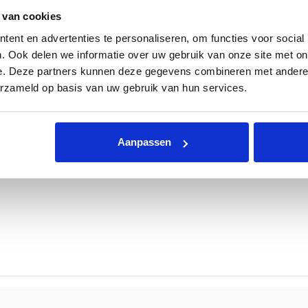
 gedrukt. Het is wel nodig om de slang vast te zetten met een s
 van cookies
ent en advertenties te personaliseren, om functies voor social
. Ook delen we informatie over uw gebruik van onze site met on
e. Deze partners kunnen deze gegevens combineren met andere i
erzameld op basis van uw gebruik van hun services.
Aanpassen