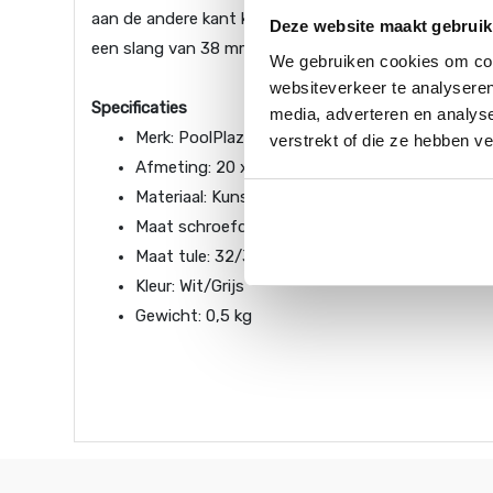
aan de andere kant kan de slang over de tule worden
Deze website maakt gebruik
een slang van 38 mm aan te sluiten.
We gebruiken cookies om cont
websiteverkeer te analyseren
Specificaties
media, adverteren en analys
Merk: PoolPlaza
verstrekt of die ze hebben v
Afmeting: 20 x 15 x 10 cm
Materiaal: Kunststof
Maat schroefdraad: 1.5” buitendraad
Maat tule: 32/38 mm
Kleur: Wit/Grijs
Gewicht: 0,5 kg