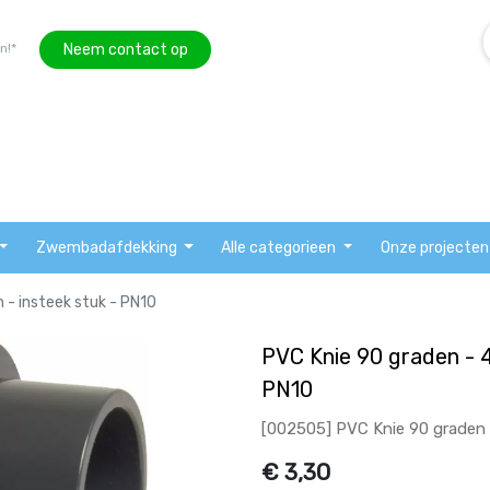
Neem contact op
n!*
Zwembadafdekking
Alle categorieen
Onze projecten
- insteek stuk - PN10
PVC Knie 90 graden - 
PN10
[002505] PVC Knie 90 graden 
€
3,30