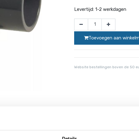
Levertijd:
1-2 werkdagen
Toevoegen aan winkel
Website bestellingen boven de 50 e
ls hulpstuk om bepaalde vormen en/of bochten in onder andere het 
Details