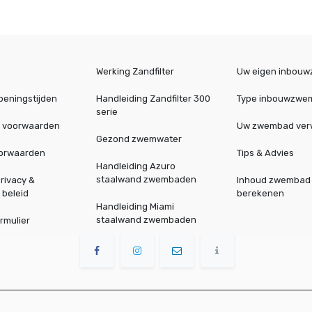
Werking Zandfilter
Uw eigen inbou
peningstijden
Handleiding Zandfilter 300
Type inbouwzwe
serie
 voorwaarden
Uw zwembad ve
Gezond zwemwater
oorwaarden
Tips & Advies
Handleiding Azuro
staalwand zwembaden
rivacy &
Inhoud zwembad
 beleid
berekenen
Handleiding Miami
staalwand zwembaden
rmulier