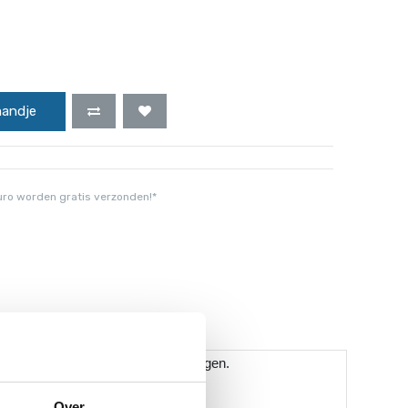
mandje
uro worden gratis verzonden!*
leidingwerk van je zwembad te krijgen.
Over