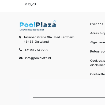
€
12,90
Over ons
Adres & o
Tallinner straße 10A
Bad Bentheim
48455
Duitsland
Algemene
+31 85 773 9900
Retour v
info@poolplaza.nl
Cookies, p
disclaimer
Contactfo