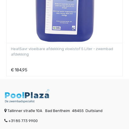
HeatSavr vloeibare afdekking vloeistof 5 Liter - zwembad
afdekking
€
184,95
Tallinner straße 10A
Bad Bentheim
48455
Duitsland
+31 85 773 9900