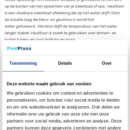
op de kosten van het opwarmen van je zwembad of spa. HeatSavr
is een vloeibare zwembad afdekking die op het water drijft. Door
de isolatie laag die kleur- en geurloos is wordt het
water geïsoleerd . Hierdoor blijft de temperatuur van het water
langer stabiel. HeatSavr is zowel te gebruiken voor binnen- en
buiten baden als voor Hottubs en spa's.
Gebruiksaanwijzing
De vloeistof mag direct aan het water toegevoegd worden. De
Toestemming
Details
Over
verhouding is 1 ml per m² per dag. Na het toevoegen van HeatSavr
kunt u direct zwemmen. Het product is geur en smaakloos, hier
merkt u dus niets van.
Deze website maakt gebruik van cookies
We gebruiken cookies om content en advertenties te
Veiligheidsvoorschrift
personaliseren, om functies voor social media te bieden
Bewaar HeatSavr op een veilige, koele en droge plek. Buiten het
bereik van kinderen houden
en om ons websiteverkeer te analyseren. Ook delen we
Kenmerken HeatSavr
informatie over uw gebruik van onze site met onze
Geleverd in vloeibare vorm
partners voor social media, adverteren en analyse. Deze
Biologisch afbreekbaar
partners kunnen deze gegevens combineren met andere