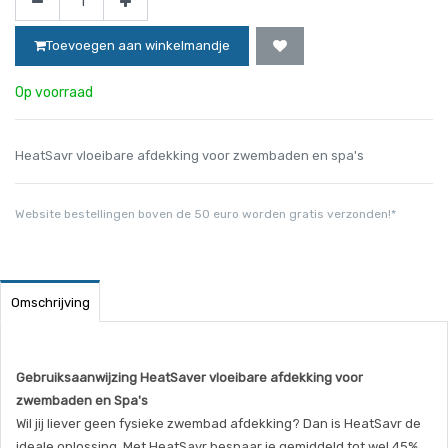
Toevoegen aan winkelmandje
Op voorraad
HeatSavr vloeibare afdekking voor zwembaden en spa's
Website bestellingen boven de 50 euro worden gratis verzonden!*
Omschrijving
Gebruiksaanwijzing HeatSaver vloeibare afdekking voor
zwembaden en Spa's
Wil jij liever geen fysieke zwembad afdekking? Dan is HeatSavr de
ideale oplossing. Met HeatSavr bespaar je gemiddeld tot wel 45%