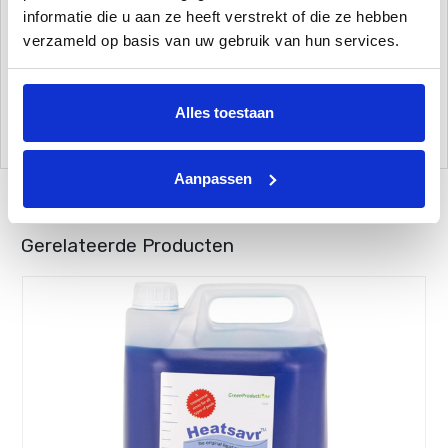
Voorzien van een KIWA keurmerk
informatie die u aan ze heeft verstrekt of die ze hebben
verzameld op basis van uw gebruik van hun services.
Blijft niet op badkleding achter
Onzichtbaar
Opzoek naar een fysieke afdekking voor uw zwembad? Bekijk dan
Alles toestaan
nu onze
Geobubble
solar folie collectie!
Aanpassen
Gerelateerde Producten