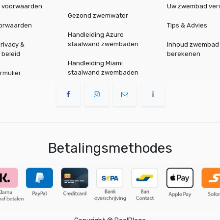
 voorwaarden
Uw zwembad ve
Gezond zwemwater
oorwaarden
Tips & Advies
Handleiding Azuro
staalwand zwembaden
rivacy &
Inhoud zwembad
 beleid
berekenen
Handleiding Miami
staalwand zwembaden
rmulier
Betalingsmethodes