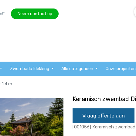
Neem contact op
n!*
Zwembadafdekking
Alle categorieen
Onze projecten
 1.4 m
Keramisch zwembad Dia
Vraag offerte aan
[001056] Keramisch zwembad D