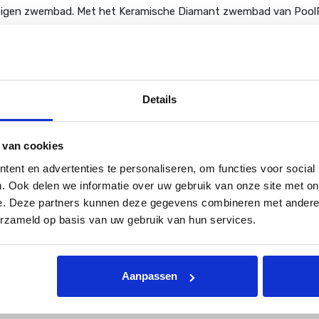
 eigen zwembad. Met het Keramische Diamant zwembad van PoolPl
ns laten installeren. Uw zwembad in de tuin of binnenshuis voo
Details
. In deze productlijn bevinden zich schitterende keramische zw
tabele en veilige inlooptrap, zodat groot en klein optimaal kan
 van cookies
it keramische zwembad al gauw van 20 tot 30 jaar zwemplezier gen
ent en advertenties te personaliseren, om functies voor social
erdere lagen, waardoor de wanden steviger en van betere kwaliteit
. Ook delen we informatie over uw gebruik van onze site met on
e. Deze partners kunnen deze gegevens combineren met andere i
iaal dan een doorsnee zwembad, en dit maakt samen dat het kwal
erzameld op basis van uw gebruik van hun services.
isolatielaag. Dankzij deze hoogwaardige thermische isolatielaag b
Aanpassen
met optimaal zwemcomfort en een lekker lang zwemseizoen. De go
nnee!