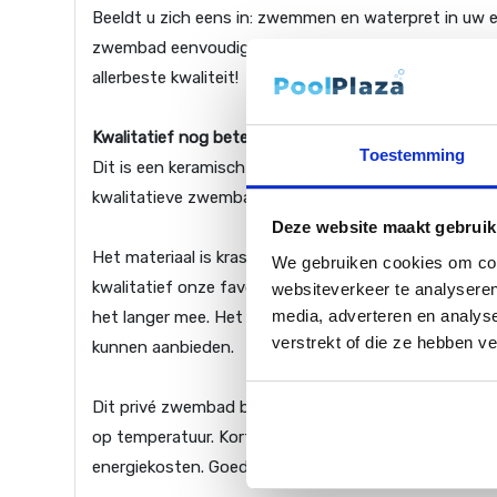
Beeldt u zich eens in: zwemmen en waterpret in uw
zwembad eenvoudig zelf plaatsen of volledig door o
allerbeste kwaliteit!
Kwalitatief nog beter, nog sterker
Toestemming
Dit is een keramisch zwembad uit de “Compact pools”
kwalitatieve zwembaden zijn voorzien van een comfor
Deze website maakt gebruik
Het materiaal is krasvast en oersterk, zodat u met d
We gebruiken cookies om cont
kwalitatief onze favoriet. Dit bad is gemaakt uit me
websiteverkeer te analyseren
media, adverteren en analys
het langer mee. Het bad is gemaakt van beter mater
verstrekt of die ze hebben v
kunnen aanbieden.
Dit privé zwembad beschikt verder over een perfecte 
op temperatuur. Kortom, een zwembad in eigen tuin 
energiekosten. Goed voor het milieu, en uw portemo