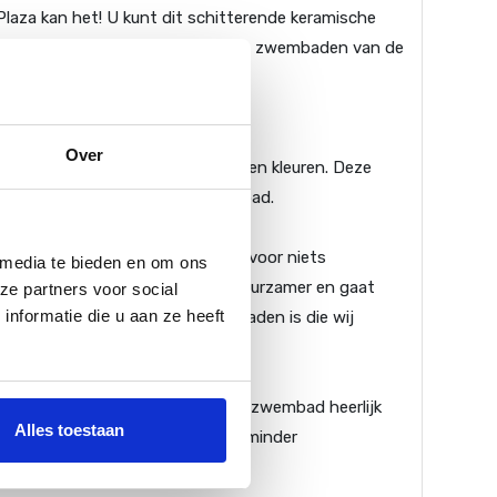
aza kan het! U kunt dit schitterende keramische
r een messcherpe prijs! Keramische zwembaden van de
Over
embaden in verschillende vormen en kleuren. Deze
 genieten van uw prachtige zwembad.
iet. Het keramische bad is niet voor niets
 media te bieden en om ons
 zijn. Mede hierdoor is het bad duurzamer en gaat
ze partners voor social
nformatie die u aan ze heeft
itatief één van de beste zwembaden is die wij
lijft het water in dit keramische zwembad heerlijk
Alles toestaan
ede isolatie zorgt verder voor minder