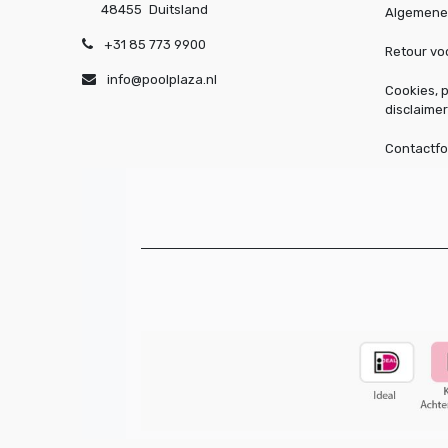
48455
Duitsland
Algemene
+31 85 773 9900
Retour v
info@poolplaza.nl
Cookies, p
disclaimer
Contactfo