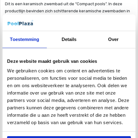
Dit is een keramisch zwembad uit de “Compact pools”. In deze
productlijn bevinden zich schitterende keramische zwembaden in
verschillende vormen en kleuren. Deze kwalitatieve zwembaden
zijn voorzien van een comfortabele en veilige inlooptrap, zodat
groot en klein optimaal kan genieten van uw prachtige zwembad.
Toestemming
Details
Over
Het materiaal is krasvast en oersterk, zodat u met dit keramische
zwembad al gauw van 20 tot 30 jaar zwemplezier geniet. Het
keramische bad is niet voor niets kwalitatief onze favoriet. Dit bad
Deze website maakt gebruik van cookies
is gemaakt uit meerdere lagen, waardoor de wanden steviger en
We gebruiken cookies om content en advertenties te
van betere kwaliteit zijn. Mede hierdoor is het bad duurzamer en
personaliseren, om functies voor social media te bieden
gaat het langer mee. Het bad is gemaakt van beter materiaal dan
en om ons websiteverkeer te analyseren. Ook delen we
een doorsnee zwembad, en dit maakt samen dat het kwalitatief
informatie over uw gebruik van onze site met onze
één van de beste zwembaden is die wij kunnen aanbieden.
partners voor social media, adverteren en analyse. Deze
partners kunnen deze gegevens combineren met andere
Dit privé zwembad beschikt verder over een perfecte isolatielaag.
informatie die u aan ze heeft verstrekt of die ze hebben
Dankzij deze hoogwaardige thermische isolatielaag blijft het water
verzameld op basis van uw gebruik van hun services.
in dit keramische zwembad heerlijk op temperatuur. Kortom, een
zwembad in eigen tuin met optimaal zwemcomfort en een lekker