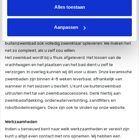
lang zwemseizoen. De goede isolatie zorgt verder voor minder
Alles toestaan
energiekosten. Goed voor het milieu, en uw portemonnee!
Levering
Aanpassen
Uw privé zwembad wordt op locatie geleverd. Het zwembad kan op
de door u voorbereide locatie geplaatst worden. Wij kunnen dit
buitenzwembad ook volledig zwemklaar opleveren. We maken het
net zo compleet, als u zelf zou willen.
Het zwembad wordt bij u thuis afgeleverd. Het lossen van de
vrachtwagen en het plaatsen van het bad dient u zelf te
verzorgen. In overleg kunnen wij dit voor u doen. Onze keramische
zwembaden zijn binnen 4-8 weken leverbaar, afhankelijk van
wanneer in het seizoen u bestelt. U kunt uw buitenzwembad
uitrusten met tal van zwembadaccessoires. Denk hierbij aan
zwembadafdekking, onderwaterverlichting, zandfilters en
robotbodemreinigers. Deze zijn ook te vinden op onze website.
Werkzaamheden
Indien u benieuwd bent naar welk werkzaamheden er vereist zijn
kunt u altijd even contact met ons opnemen. Wij hebben een