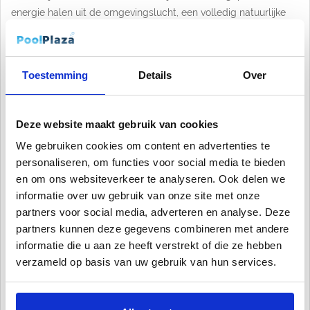
energie halen uit de omgevingslucht, een volledig natuurlijke
en hernieuwbare energiebron. Bovendien heeft het gebruikte
gas geen schadelijke effecten op de ozonlaag.
Toestemming
Details
Over
Het gebruik van materialen van hoge kwaliteit zoals ‘Acrylic’ en
‘Titanium’ voor de warmtewisselaars maken dat de Duratech
Pro Inverter moeiteloos bestand is tegen roest en de versie van
Deze website maakt gebruik van cookies
chloor in het water. Onze nieuwste warmtewisselaars zijn
We gebruiken cookies om content en advertenties te
tevens extra groot om de efficiëntie te vergroten.
personaliseren, om functies voor social media te bieden
en om ons websiteverkeer te analyseren. Ook delen we
Installatie & Gebruik
informatie over uw gebruik van onze site met onze
Het toestel is opmerkelijk compact en goed ontworpen zodat
partners voor social media, adverteren en analyse. Deze
het gemakkelijk te installeren is. Bijvoorbeeld: de geïntegreerde
partners kunnen deze gegevens combineren met andere
debietsensor zal de warmtepomp automatisch inschakelen
informatie die u aan ze heeft verstrekt of die ze hebben
wanneer de filterpomp begint te werken en water door de
verzameld op basis van uw gebruik van hun services.
Duratech Pro Inverter stuurt, en automatisch stoppen wanneer
de filterpomp stopt.