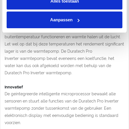
Alles toestaan
De Duratech Pro Inverter warmtepomp dient verplicht buiten
geïnstalleerd te worden en kan het zwembad verwarmen
Aanpassen
gedurende het hele jaar. De Duratech Pro Inverter
warmtepompen kunnen zelfs vanaf -15 graden Celsius
buitentemperatuur functioneren en warmte halen uit de lucht.
Let wel op dat bij deze temperaturen het rendement significant
lager is van de warmtepomp. De Duratech Pro
Inverter warmtepomp bevat eveneens een koelfunctie, het
water kan dus ook afgekoeld worden met behulp van de
Duratech Pro Inverter warmtepomp.
Innovatief
De geïntegreerde intelligente microprocessor bewaakt alle
sensoren en stuurt alle functies van de Duratech Pro Inverter
warmtepomp zonder tussenkomst van de gebruiker. Een
elektronisch display met eenvoudige bediening is standaard
voorzien.