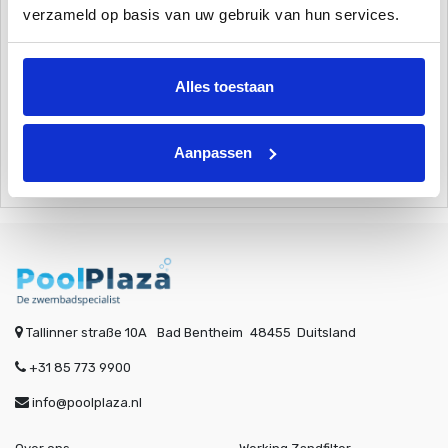
verzameld op basis van uw gebruik van hun services.
Deze aansluitset is bedoeld om op uw zandfilterpomp aan te
sluiten. Met de 3-wegklep kan er gekozen worden tussen het
aanzuigen van het bad of het aanzuigen via de bodemzuiger
Alles toestaan
(apart bij te bestellen). Teflon dient voor het lekvrij maken van de
schroefdraden. Zie foto voor aansluiting.
Aanpassen
Tallinner straße 10A
Bad Bentheim
48455
Duitsland
+31 85 773 9900
info@poolplaza.nl