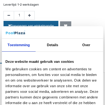
Levertijd:
1-2 werkdagen
Toevoegen aan winkelmandje
Toestemming
Details
Over
Website bestellingen boven de 50 euro worden gratis verzonden!*
Deze website maakt gebruik van cookies
Omschrijving
We gebruiken cookies om content en advertenties te
personaliseren, om functies voor social media te bieden
Deze aansluiting bestaat uit:
en om ons websiteverkeer te analyseren. Ook delen we
3-wegklep
informatie over uw gebruik van onze site met onze
Nippel
partners voor social media, adverteren en analyse. Deze
Slangtule 32/38 mm schroefdraad
partners kunnen deze gegevens combineren met andere
Teflon tape
2 slangklemmen
informatie die u aan ze heeft verstrekt of die ze hebben