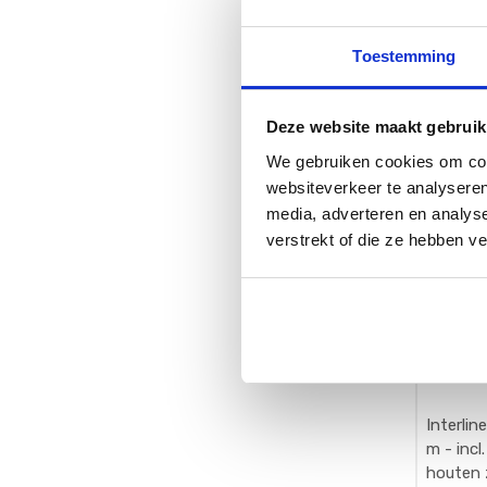
toebeho
zwemb
€
11.399
[006794] 
Toestemming
7,90 x 4,0
toebehor
Deze website maakt gebruik
We gebruiken cookies om cont
websiteverkeer te analyseren
media, adverteren en analys
verstrekt of die ze hebben v
Interlin
m - incl. toebehoren -
houten