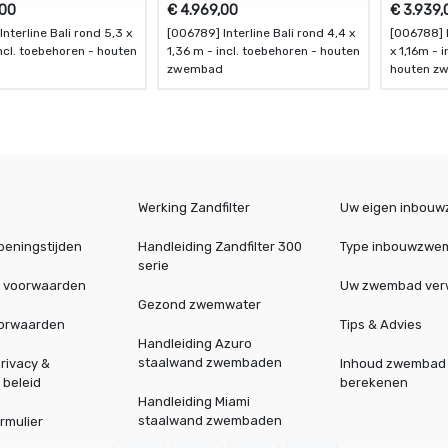
,00
€
4.969,00
€
3.939,
nterline Bali rond 5,3 x
[006789] Interline Bali rond 4,4 x
[006788] I
1,36 m - incl. toebehoren - houten
x 1,16m - 
d
zwembad
houten z
Werking Zandfilter
Uw eigen inbou
peningstijden
Handleiding Zandfilter 300
Type inbouwzwe
serie
 voorwaarden
Uw zwembad ve
Gezond zwemwater
oorwaarden
Tips & Advies
Handleiding Azuro
staalwand zwembaden
rivacy &
Inhoud zwembad
 beleid
berekenen
Handleiding Miami
staalwand zwembaden
rmulier