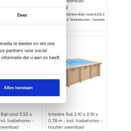
n zwembad
houten zwembad
00
€
7.139,00
nterline Bali ovaal 6,4 x
[006791] Interline Bali rond 6,55 x
Over
 m - incl. toebehoren -
1,36 m - incl. toebehoren - houten
wembad
zwembad
 media te bieden en om ons
ze partners voor social
nformatie die u aan ze heeft
Alles toestaan
 Bali rond 3,55 x
Interline Bali 2,10 x 2,10 x
incl. toebehoren -
0,78 m - incl. toebehoren -
 zwembad
houten zwembad