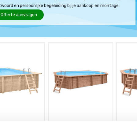
twoord en persoonlijke begeleiding bij je aankoop en montage.
Offerte aanvragen
e Bali rechthoek 7,90
Interline Bali ovaal 8,4 x 4,9
Interline
 1,38 m - incl.
x 1,36 m - incl. toebehoren
x 1,36 m