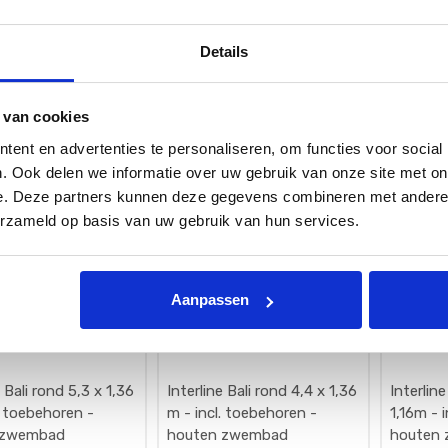
ren - houten
- houten zwembad
- houte
ad
,00
€
9.749,00
€
7.429,
Interline Bali rechthoek
[006793] Interline Bali ovaal 8,4 x
[006792] I
Details
0 x 1,38 m - incl.
4,9 x 1,36 m - incl. toebehoren -
4,0 x 1,36
en - houten zwembad
houten zwembad
houten z
 van cookies
ent en advertenties te personaliseren, om functies voor social
. Ook delen we informatie over uw gebruik van onze site met on
e. Deze partners kunnen deze gegevens combineren met andere i
erzameld op basis van uw gebruik van hun services.
Aanpassen
e Bali rond 5,3 x 1,36
Interline Bali rond 4,4 x 1,36
Interline
m - incl. toebehoren -
1,16m - 
 zwembad
houten zwembad
houten