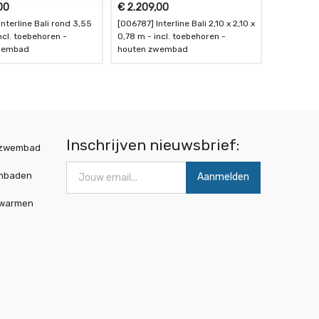
00
€
2.209,00
nterline Bali rond 3,55
[006787] Interline Bali 2,10 x 2,10 x
incl. toebehoren -
0,78 m - incl. toebehoren -
wembad
houten zwembad
Inschrijven nieuwsbrief:
wzwembad
mbaden
Aanmelden
rwarmen