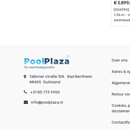
€
5.899
[006790] I
1,36 m - incl. toebehoren - houten
zwemba
Over ons
Adres & o
Tallinner straße 10A
Bad Bentheim
48455
Duitsland
Algemene
+31 85 773 9900
Retour v
info@poolplaza.nl
Cookies, p
disclaimer
Contactfo