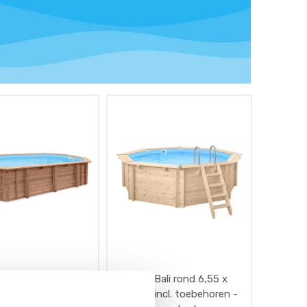
 Bali ovaal 6,4 x 4,0
Interline Bali rond 6,55 x
 - incl. toebehoren
1,36 m - incl. toebehoren -