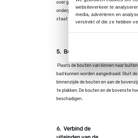
over gaat in het ronde profiel. Hiermee ku
websiteverkeer te analyseren
onderprofielen gelijk aan elkaar liggen 
media, adverteren en analys
staat en het er mooier uit ziet bij het ein
verstrekt of die ze hebben v
5.
Bevestig de twee uiteinden v
Plaats de bouten van binnen naar buiten
bad kunnen worden aangedraaid. Sluit de
binnenzijde de bouten en aan de bovenzi
te plakken. De bouten en de bovenste ho
beschadigen.
6.
Verbind de
uiteinden van de