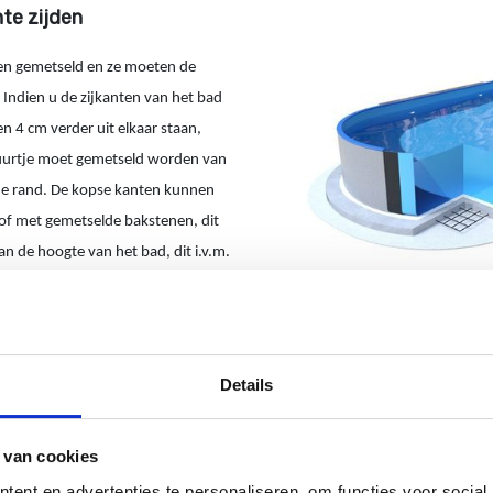
te zijden
en gemetseld en ze moeten de
Indien u de zijkanten van het bad
n 4 cm verder uit elkaar staan,
uurtje moet gemetseld worden van
 de rand. De kopse kanten kunnen
of met gemetselde bakstenen, dit
 de hoogte van het bad, dit i.v.m.
Details
d ligt
 van cookies
tukken dat het rechte profiel
ent en advertenties te personaliseren, om functies voor social