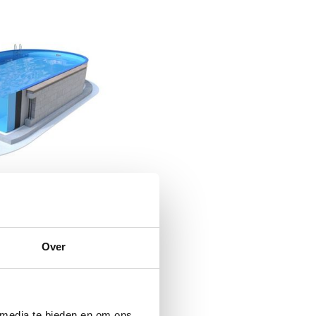
Over
 media te bieden en om ons