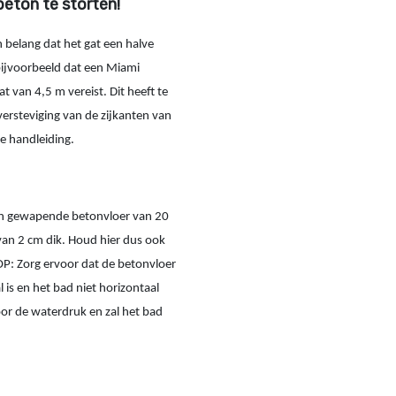
beton te storten!
n belang dat het gat een halve
 bijvoorbeeld dat een Miami
van 4,5 m vereist. Dit heeft te
ersteviging van de zijkanten van
e handleiding.
een gewapende betonvloer van 20
van 2 cm dik. Houd hier dus ook
 OP: Zorg ervoor dat de betonvloer
 is en het bad niet horizontaal
oor de waterdruk en zal het bad