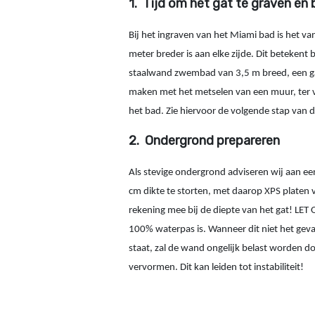
1.
Tijd om het gat te graven en 
Bij het ingraven van het Miami bad is het va
meter breder is aan elke zijde. Dit betekent
staalwand zwembad van 3,5 m breed, een gat 
maken met het metselen van een muur, ter v
het bad. Zie hiervoor de volgende stap van d
2.
Ondergrond
prepareren
Als stevige ondergrond adviseren wij aan 
cm dikte te storten, met daarop XPS platen 
rekening mee bij de diepte van het gat! LET
100% waterpas is. Wanneer dit niet het geval
staat, zal de wand ongelijk belast worden d
vervormen. Dit kan leiden tot instabiliteit!