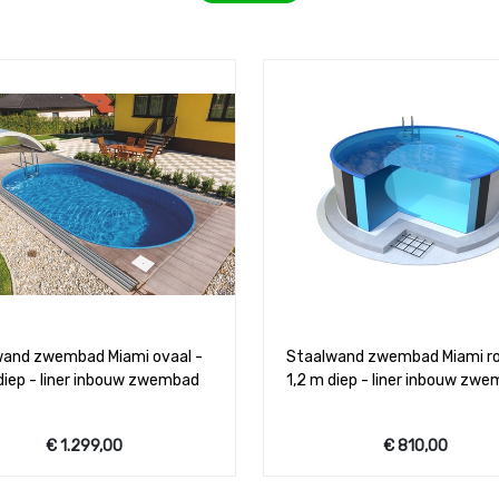
wand zwembad Miami ovaal -
Staalwand zwembad Miami ro
diep - liner inbouw zwembad
1,2 m diep - liner inbouw zw
€
1.299,00
€
810,00