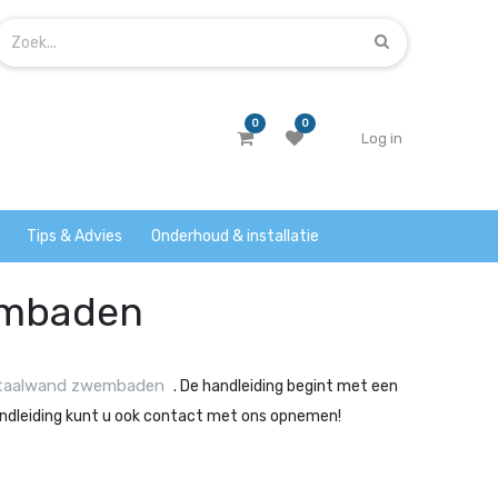
0
0
Log in
Tips & Advies
Onderhoud & installatie
embaden
staalwand zwembaden
. De handleiding begint met een
handleiding kunt u ook contact met ons opnemen!