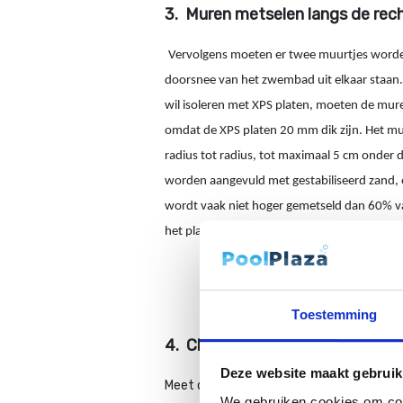
3.
Muren metselen langs de rech
Vervolgens moeten er twee muurtjes word
doorsnee van het zwembad uit elkaar staan. 
wil isoleren met XPS platen, moeten de mure
omdat de XPS platen 20 mm dik zijn. Het m
radius tot radius, tot maximaal 5 cm onder
worden aangevuld met gestabiliseerd zand, 
wordt vaak niet hoger gemetseld dan 60% van
het plaatsen van de skimmer en inspuiter.
Toestemming
4.
Check of het onderprofiel goe
Deze website maakt gebruik
Meet diagonaal de punten uit vanuit de s
We gebruiken cookies om cont