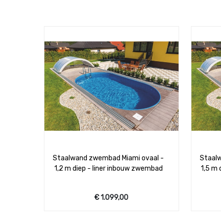
Staalwand zwembad Miami ovaal -
Staal
1,2 m diep - liner inbouw zwembad
1,5 m 
€
1.099,00